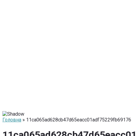
Головна
» 11ca065ad628cb47d65eacc01adf75229fb69176
11ca065ad628cb47d65eacc01