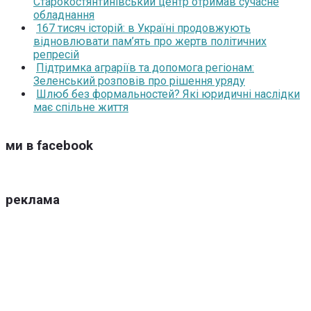
Старокостянтинівський центр отримав сучасне
обладнання
167 тисяч історій: в Україні продовжують
відновлювати пам’ять про жертв політичних
репресій
Підтримка аграріїв та допомога регіонам:
Зеленський розповів про рішення уряду
Шлюб без формальностей? Які юридичні наслідки
має спільне життя
ми в facebook
реклама