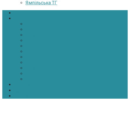
Ямпільська ТГ
Головна
Новини
Політика
Економіка
Інфраструктура
Медицина
Освіта
Культура
Екологія
Суспільство
Спорт
Надзвичайні
АТО-ООС
Інтерв’ю
Про нас
Контакти