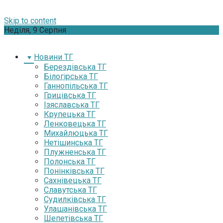
Skip to content
Неділя, 9 Серпня
Новини ТГ
Берездівська ТГ
Білогірська ТГ
Ганнопільська ТГ
Грицівська ТГ
Ізяславська ТГ
Крупецька ТГ
Ленковецька ТГ
Михайлюцька ТГ
Нетішинська ТГ
Плужненська ТГ
Полонська ТГ
Понінківська ТГ
Сахнівецька ТГ
Славутська ТГ
Судилківська ТГ
Улашанівська ТГ
Шепетівська ТГ