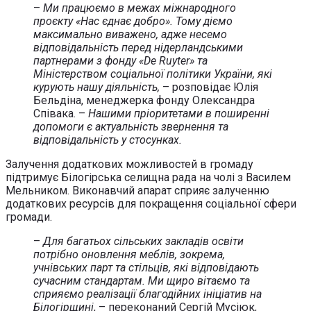
–
Ми працюємо в межах міжнародного
проєкту «Нас єднає добро». Тому діємо
максимально виважено, адже несемо
відповідальність перед нідерландськими
партнерами з фонду «De Ruyter» та
Міністерством соціальної політики України, які
курують нашу діяльність,
– розповідає Юлія
Бельдіна, менеджерка фонду Олександра
Співака. –
Нашими пріоритетами в поширенні
допомоги є актуальність звернення та
відповідальність у стосунках.
Залучення додаткових можливостей в громаду
підтримує Білогірська селищна рада на чолі з Василем
Мельником. Виконавчий апарат сприяє залученню
додаткових ресурсів для покращення соціальної сфери
громади.
–
Для багатьох сільських закладів освіти
потрібно оновлення меблів, зокрема,
учнівських парт та стільців, які відповідають
сучасним стандартам. Ми щиро вітаємо та
сприяємо реалізації благодійних ініціатив на
Білогірщині
, – переконаний Сергій Мусіюк,