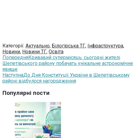
Категорії:
Актуально
,
Білогірська ТГ
,
Інфраструктура
,
Новини
,
Новини ТГ
,
Освіта
Попередня
Кривавий супермісяць: сьогодні жителі
Шепетівського району побачать унікальне астрономічне
явище
Наступна
До Дня Конституції України в Шепетівському
районі відбулося нагородження
Популярні пости