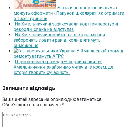
Батьки першокласників уже
можуть оформити «Пакунок школяра»: як отримати
5 тисяч гривень
На Хмельниччині зафіксували нові температурні
рекорди: спека не відступає
На Хмельниччині майже на півтора місяця
заборонять ловити раків: коли діятимуть
обмеження
У Ямпільській громаді
ремонтуватимуть АГРС
Плужненська громада — перлина півночі
Хмельниччини: знайомимо читачів із краєм, де
історія творить сучасність
Залишити відповідь
Ваша e-mail адреса не оприлюднюватиметься.
Обов’язкові поля позначені
*