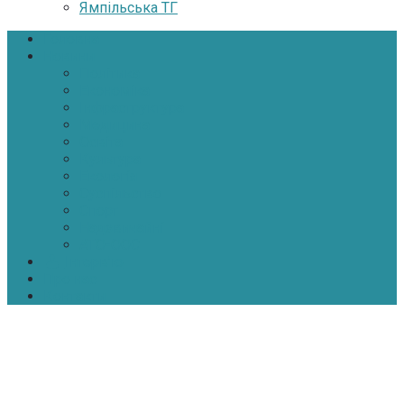
Ямпільська ТГ
Головна
Новини
Політика
Економіка
Інфраструктура
Медицина
Освіта
Культура
Екологія
Суспільство
Спорт
Надзвичайні
АТО-ООС
Інтерв’ю
Про нас
Контакти