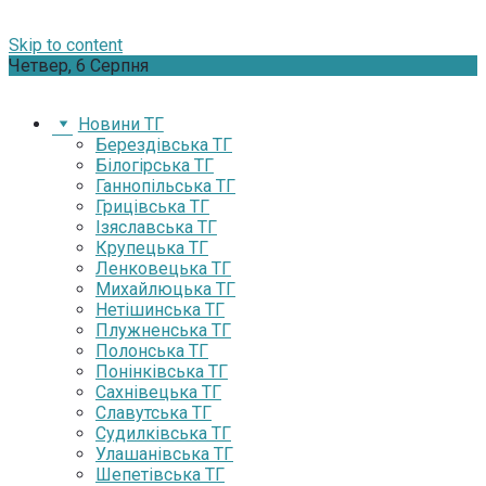
Skip to content
Четвер, 6 Серпня
Новини ТГ
Берездівська ТГ
Білогірська ТГ
Ганнопільська ТГ
Грицівська ТГ
Ізяславська ТГ
Крупецька ТГ
Ленковецька ТГ
Михайлюцька ТГ
Нетішинська ТГ
Плужненська ТГ
Полонська ТГ
Понінківська ТГ
Сахнівецька ТГ
Славутська ТГ
Судилківська ТГ
Улашанівська ТГ
Шепетівська ТГ