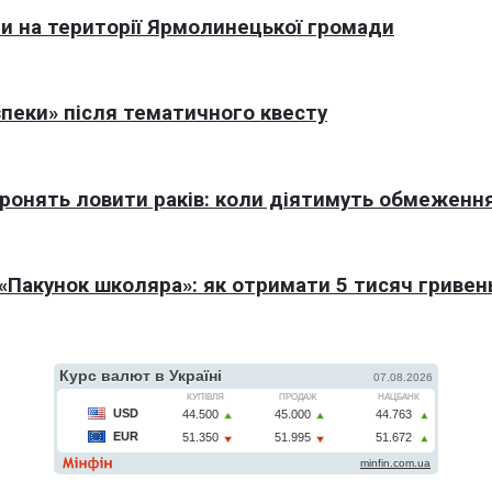
али на території Ярмолинецької громади
пеки» після тематичного квесту
оронять ловити раків: коли діятимуть обмеженн
Пакунок школяра»: як отримати 5 тисяч гривен