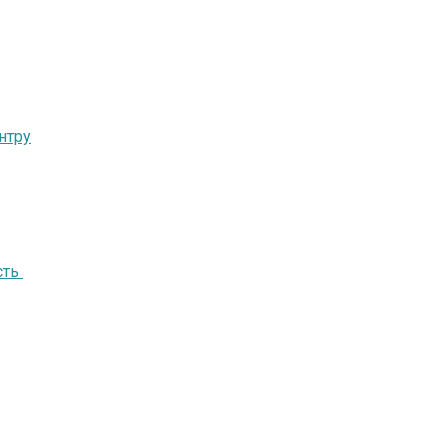
нтру
сть