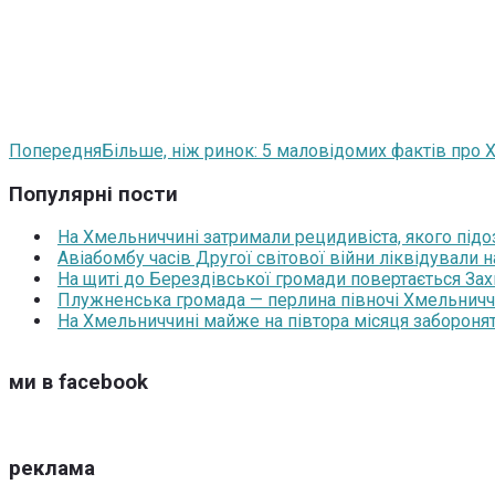
Попередня
Більше, ніж ринок: 5 маловідомих фактів про 
Популярні пости
На Хмельниччині затримали рецидивіста, якого під
Авіабомбу часів Другої світової війни ліквідували 
На щиті до Берездівської громади повертається За
Плужненська громада — перлина півночі Хмельниччин
На Хмельниччині майже на півтора місяця забороня
ми в facebook
реклама