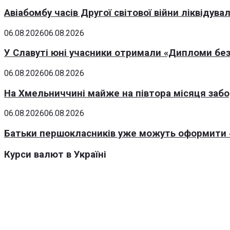
Авіабомбу часів Другої світової війни ліквідув
06.08.2026
06.08.2026
У Славуті юні учасники отримали «Дипломи без
06.08.2026
06.08.2026
На Хмельниччині майже на півтора місяця заб
06.08.2026
06.08.2026
Батьки першокласників уже можуть оформити «
Курси валют в Україні