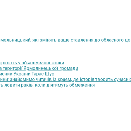
Хмельницький, які змінять ваше ставлення до обласного це
озрюють у зґвалтуванні жінки
на території Ярмолинецької громади
хисник України Тарас Щур
и: знайомимо читачів із краєм, де історія творить сучасні
ть ловити раків: коли діятимуть обмеження