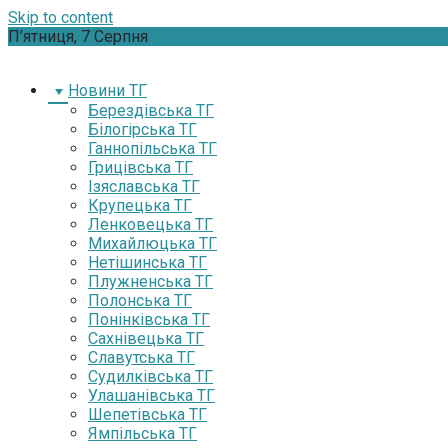
Skip to content
П’ятниця, 7 Серпня
Новини ТГ
Берездівська ТГ
Білогірська ТГ
Ганнопільська ТГ
Грицівська ТГ
Ізяславська ТГ
Крупецька ТГ
Ленковецька ТГ
Михайлюцька ТГ
Нетішинська ТГ
Плужненська ТГ
Полонська ТГ
Понінківська ТГ
Сахнівецька ТГ
Славутська ТГ
Судилківська ТГ
Улашанівська ТГ
Шепетівська ТГ
Ямпільська ТГ