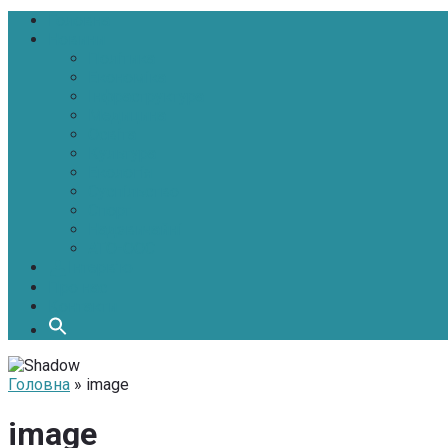
Головна
Новини
Політика
Економіка
Інфраструктура
Медицина
Освіта
Культура
Екологія
Суспільство
Спорт
Надзвичайні
АТО-ООС
Інтерв’ю
Про нас
Контакти
Головна
» image
image