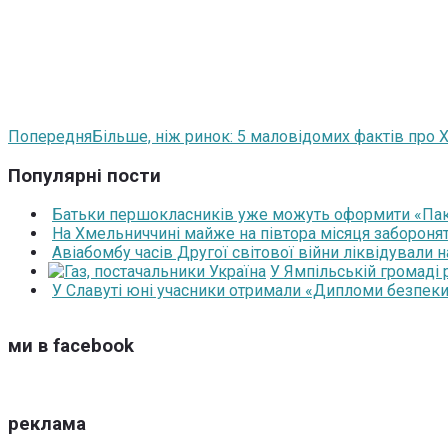
Попередня
Більше, ніж ринок: 5 маловідомих фактів про 
Популярні пости
Батьки першокласників уже можуть оформити «Паку
На Хмельниччині майже на півтора місяця забороня
Авіабомбу часів Другої світової війни ліквідували 
У Ямпільській громаді
У Славуті юні учасники отримали «Дипломи безпеки
ми в facebook
реклама