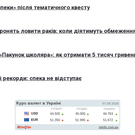
пеки» після тематичного квесту
оронять ловити раків: коли діятимуть обмеженн
Пакунок школяра»: як отримати 5 тисяч гривен
 рекорди: спека не відступає