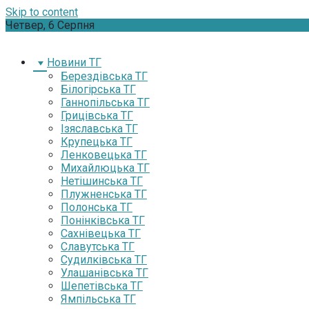
Skip to content
Четвер, 6 Серпня
Новини ТГ
Берездівська ТГ
Білогірська ТГ
Ганнопільська ТГ
Грицівська ТГ
Ізяславська ТГ
Крупецька ТГ
Ленковецька ТГ
Михайлюцька ТГ
Нетішинська ТГ
Плужненська ТГ
Полонська ТГ
Понінківська ТГ
Сахнівецька ТГ
Славутська ТГ
Судилківська ТГ
Улашанівська ТГ
Шепетівська ТГ
Ямпільська ТГ