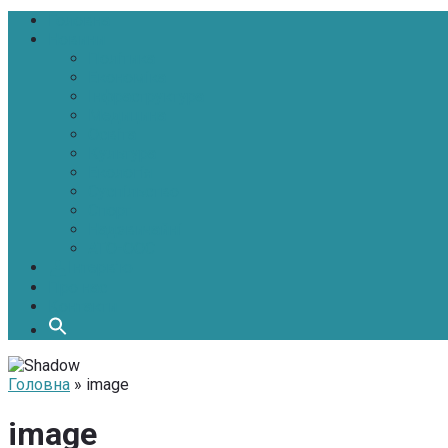
Головна
Новини
Політика
Економіка
Інфраструктура
Медицина
Освіта
Культура
Екологія
Суспільство
Спорт
Надзвичайні
АТО-ООС
Інтерв’ю
Про нас
Контакти
Головна
» image
image