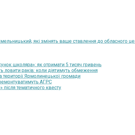
Хмельницький, які змінять ваше ставлення до обласного це
нок школяра»: як отримати 5 тисяч гривень
ть ловити раків: коли діятимуть обмеження
на території Ярмолинецької громади
 ремонтуватимуть АГРС
» після тематичного квесту