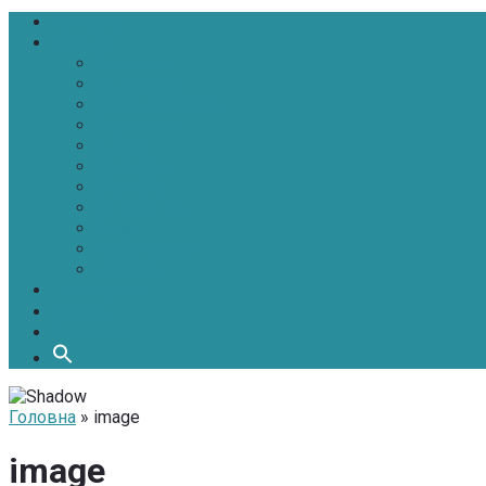
Головна
Новини
Політика
Економіка
Інфраструктура
Медицина
Освіта
Культура
Екологія
Суспільство
Спорт
Надзвичайні
АТО-ООС
Інтерв’ю
Про нас
Контакти
Головна
» image
image