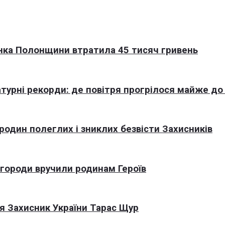
нка Полонщини втратила 45 тисяч гривень
турні рекорди: де повітря прогрілося майже до
 родин полеглих і зниклих безвісти Захисників
агороди вручили родинам Героїв
я Захисник України Тарас Щур