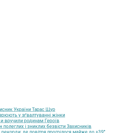
хисник України Тарас Щур
озрюють у зґвалтуванні жінки
ди вручили родинам Героїв
н полеглих і зниклих безвісти Захисників
 рекорди: де повітря прогрілося майже до +39°