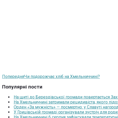
Попередня
Чи подорожчає хліб на Хмельниччині?
Популярні пости
На щиті до Берездівської громади повертається За
На Хмельниччині затримали рецидивіста, якого під
Орден «За мужність» — посмертно: у Славуті нагоро
У Грицівській громаді організували зустріч для роди
На Хмельниччині 6 серпня зафіксували температурні