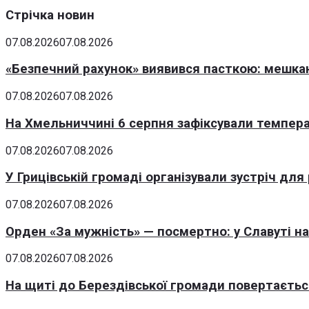
Стрічка новин
07.08.2026
07.08.2026
«Безпечний рахунок» виявився пасткою: мешка
07.08.2026
07.08.2026
На Хмельниччині 6 серпня зафіксували темпера
07.08.2026
07.08.2026
У Грицівській громаді організували зустріч для
07.08.2026
07.08.2026
Орден «За мужність» — посмертно: у Славуті н
07.08.2026
07.08.2026
На щиті до Берездівської громади повертаєтьс