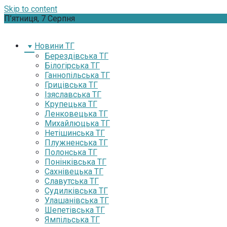
Skip to content
П’ятниця, 7 Серпня
Новини ТГ
Берездівська ТГ
Білогірська ТГ
Ганнопільська ТГ
Грицівська ТГ
Ізяславська ТГ
Крупецька ТГ
Ленковецька ТГ
Михайлюцька ТГ
Нетішинська ТГ
Плужненська ТГ
Полонська ТГ
Понінківська ТГ
Сахнівецька ТГ
Славутська ТГ
Судилківська ТГ
Улашанівська ТГ
Шепетівська ТГ
Ямпільська ТГ