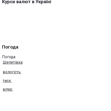
Курси валют в Україні
Погода
Погода
Шепетівка
вологість:
тиск:
вітер:
Погода на 10 днів від
sinoptik.ua