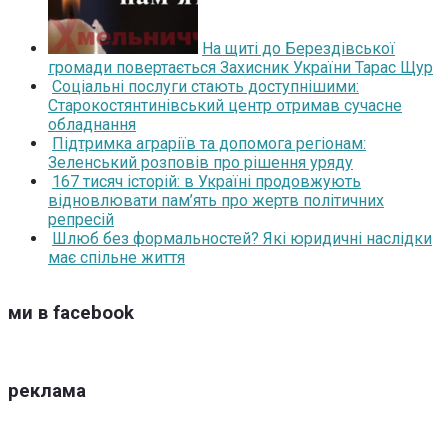
На щиті до Берездівської
громади повертається Захисник України Тарас Щур
Соціальні послуги стають доступнішими:
Старокостянтинівський центр отримав сучасне
обладнання
Підтримка аграріїв та допомога регіонам:
Зеленський розповів про рішення уряду
167 тисяч історій: в Україні продовжують
відновлювати пам’ять про жертв політичних
репресій
Шлюб без формальностей? Які юридичні наслідки
має спільне життя
ми в facebook
реклама