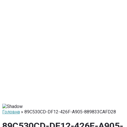
Головна
» 89C530CD-DF12-426F-A905-889833CAFD28
89C530CD-DF12-426F-A905-