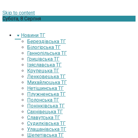
Skip to content
Субота, 8 Серпня
Новини ТГ
Берездівська ТГ
Білогірська ТГ
Ганнопільська ТГ
Грицівська ТГ
Ізяславська ТГ
Крупецька ТГ
Ленковецька ТГ
Михайлюцька ТГ
Нетішинська ТГ
Плужненська ТГ
Полонська ТГ
Понінківська ТГ
Сахнівецька ТГ
Славутська ТГ
Судилківська ТГ
Улашанівська ТГ
Шепетівська ТГ