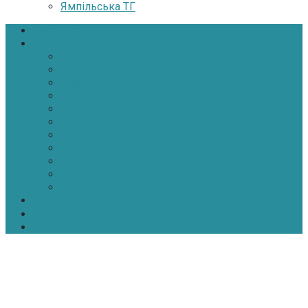
Ямпільська ТГ
Головна
Новини
Політика
Економіка
Інфраструктура
Медицина
Освіта
Культура
Екологія
Суспільство
Спорт
Надзвичайні
АТО-ООС
Інтерв’ю
Про нас
Контакти