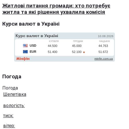
Житлові питання громади: хто потребує
житла та які рішення ухвалила комісія
Курси валют в Україні
Погода
Погода
Шепетівка
вологість:
тиск:
вітер: