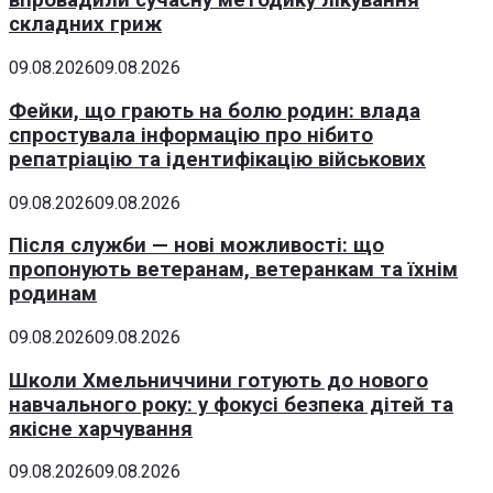
впровадили сучасну методику лікування
складних гриж
09.08.2026
09.08.2026
Фейки, що грають на болю родин: влада
спростувала інформацію про нібито
репатріацію та ідентифікацію військових
09.08.2026
09.08.2026
Після служби — нові можливості: що
пропонують ветеранам, ветеранкам та їхнім
родинам
09.08.2026
09.08.2026
Школи Хмельниччини готують до нового
навчального року: у фокусі безпека дітей та
якісне харчування
09.08.2026
09.08.2026