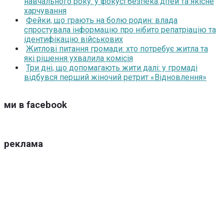
навчального року: у фокусі безпека дітей та якісне
харчування
Фейки, що грають на болю родин: влада
спростувала інформацію про нібито репатріацію та
ідентифікацію військових
Житлові питання громади: хто потребує житла та
які рішення ухвалила комісія
Три дні, що допомагають жити далі: у громаді
відбувся перший жіночий ретрит «Відновлення»
ми в facebook
реклама