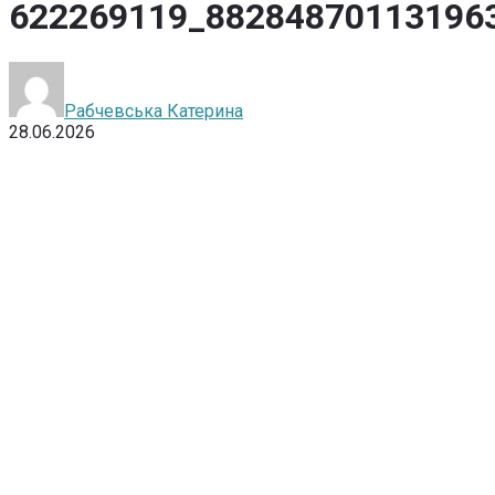
622269119_88284870113196
Рабчевська Катерина
28.06.2026