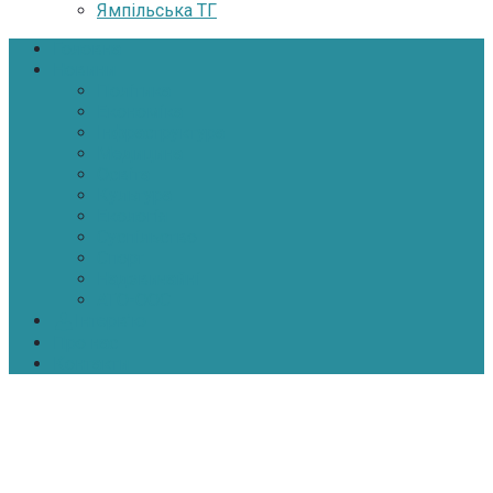
Ямпільська ТГ
Головна
Новини
Політика
Економіка
Інфраструктура
Медицина
Освіта
Культура
Екологія
Суспільство
Спорт
Надзвичайні
АТО-ООС
Інтерв’ю
Про нас
Контакти