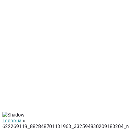
Головна
»
622269119_882848701131963_332594830209183204_n