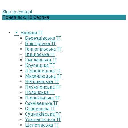
Skip to content
Понеділок, 10 Серпня
Новини ТГ
Берездівська ТГ
Білогірська ТГ
Ганнопільська ТГ
Грицівська ТГ
Ізяславська ТГ
Крупецька ТГ
Ленковецька ТГ
Михайлюцька ТГ
Нетішинська ТГ
Плужненська ТГ
Полонська ТГ
Понінківська ТГ
Сахнівецька ТГ
Славутська ТГ
Судилківська ТГ
Улашанівська ТГ
Шепетівська ТГ