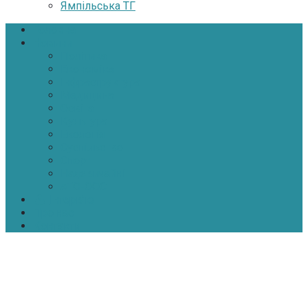
Ямпільська ТГ
Головна
Новини
Політика
Економіка
Інфраструктура
Медицина
Освіта
Культура
Екологія
Суспільство
Спорт
Надзвичайні
АТО-ООС
Інтерв’ю
Про нас
Контакти