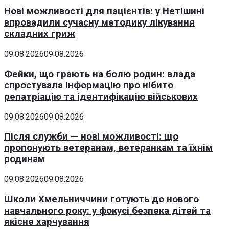
Нові можливості для пацієнтів: у Нетішині
впровадили сучасну методику лікування
складних гриж
09.08.2026
09.08.2026
Фейки, що грають на болю родин: влада
спростувала інформацію про нібито
репатріацію та ідентифікацію військових
09.08.2026
09.08.2026
Після служби — нові можливості: що
пропонують ветеранам, ветеранкам та їхнім
родинам
09.08.2026
09.08.2026
Школи Хмельниччини готують до нового
навчального року: у фокусі безпека дітей та
якісне харчування