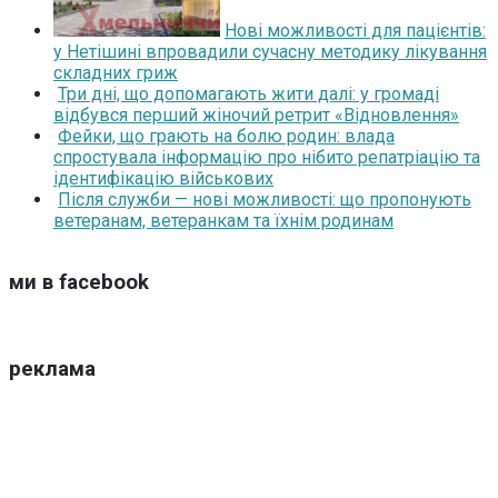
Нові можливості для пацієнтів:
у Нетішині впровадили сучасну методику лікування
складних гриж
Три дні, що допомагають жити далі: у громаді
відбувся перший жіночий ретрит «Відновлення»
Фейки, що грають на болю родин: влада
спростувала інформацію про нібито репатріацію та
ідентифікацію військових
Після служби — нові можливості: що пропонують
ветеранам, ветеранкам та їхнім родинам
ми в facebook
реклама