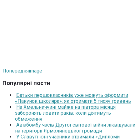
Попередня
image
Популярні пости
Батьки першокласників уже можуть оформити
«Пакунок школяра»: як отримати 5 тисяч гривень
На Хмельниччині майже на півтора місяця
заборонять ловити раків: коли діятимуть
обмеження
Авіабомбу часів Другої світової війни ліквідували
на території Ярмолинецької громади
У Славуті юні учасники отримали «Дипломи