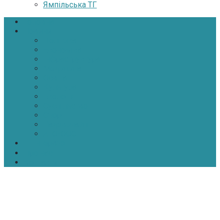
Ямпільська ТГ
Головна
Новини
Політика
Економіка
Інфраструктура
Медицина
Освіта
Культура
Екологія
Суспільство
Спорт
Надзвичайні
АТО-ООС
Інтерв’ю
Про нас
Контакти