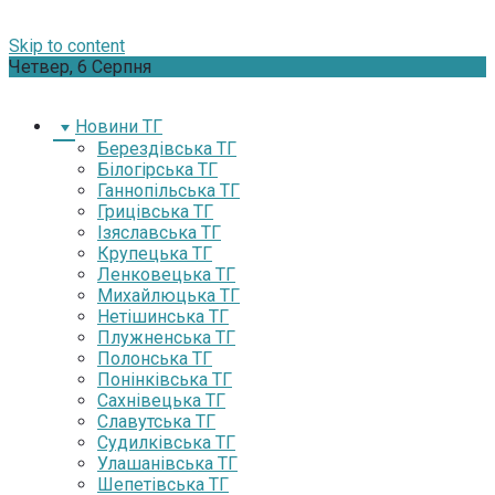
Skip to content
Четвер, 6 Серпня
Новини ТГ
Берездівська ТГ
Білогірська ТГ
Ганнопільська ТГ
Грицівська ТГ
Ізяславська ТГ
Крупецька ТГ
Ленковецька ТГ
Михайлюцька ТГ
Нетішинська ТГ
Плужненська ТГ
Полонська ТГ
Понінківська ТГ
Сахнівецька ТГ
Славутська ТГ
Судилківська ТГ
Улашанівська ТГ
Шепетівська ТГ