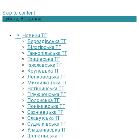
Skip to content
Субота, 8 Серпня
Новини ТГ
Берездівська ТГ
Білогірська ТГ
Ганнопільська ТГ
Грицівська ТГ
Ізяславська ТГ
Крупецька ТГ
Ленковецька ТГ
Михайлюцька ТГ
Нетішинська ТГ
Плужненська ТГ
Полонська ТГ
Понінківська ТГ
Сахнівецька ТГ
Славутська ТГ
Судилківська ТГ
Улашанівська ТГ
Шепетівська ТГ