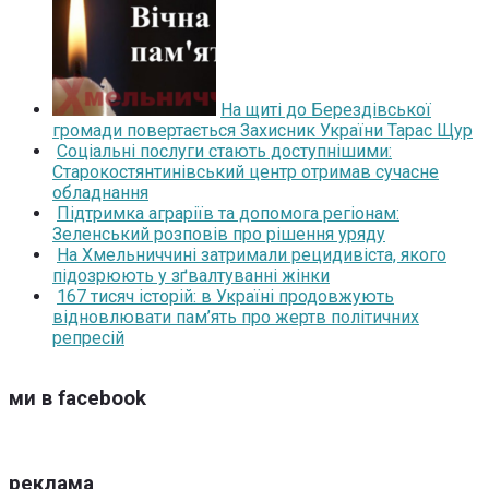
На щиті до Берездівської
громади повертається Захисник України Тарас Щур
Соціальні послуги стають доступнішими:
Старокостянтинівський центр отримав сучасне
обладнання
Підтримка аграріїв та допомога регіонам:
Зеленський розповів про рішення уряду
На Хмельниччині затримали рецидивіста, якого
підозрюють у зґвалтуванні жінки
167 тисяч історій: в Україні продовжують
відновлювати пам’ять про жертв політичних
репресій
ми в facebook
реклама