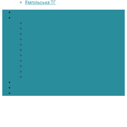
Ямпільська ТГ
Головна
Новини
Політика
Економіка
Інфраструктура
Медицина
Освіта
Культура
Екологія
Суспільство
Спорт
Надзвичайні
АТО-ООС
Інтерв’ю
Про нас
Контакти