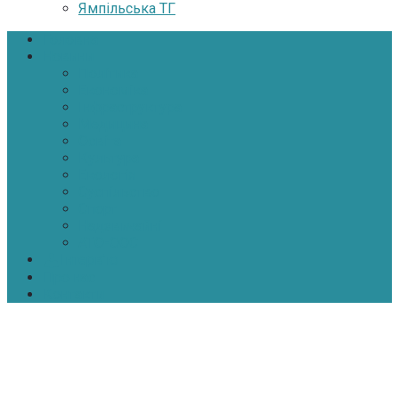
Ямпільська ТГ
Головна
Новини
Політика
Економіка
Інфраструктура
Медицина
Освіта
Культура
Екологія
Суспільство
Спорт
Надзвичайні
АТО-ООС
Інтерв’ю
Про нас
Контакти