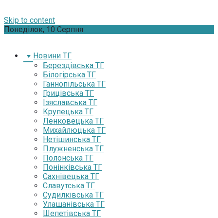
Skip to content
Понеділок, 10 Серпня
Новини ТГ
Берездівська ТГ
Білогірська ТГ
Ганнопільська ТГ
Грицівська ТГ
Ізяславська ТГ
Крупецька ТГ
Ленковецька ТГ
Михайлюцька ТГ
Нетішинська ТГ
Плужненська ТГ
Полонська ТГ
Понінківська ТГ
Сахнівецька ТГ
Славутська ТГ
Судилківська ТГ
Улашанівська ТГ
Шепетівська ТГ