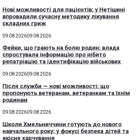
Нові можливості для пацієнтів: у Нетішині
впровадили сучасну методику лікування
складних гриж
09.08.2026
09.08.2026
Фейки, що грають на болю родин: влада
спростувала інформацію про нібито
репатріацію та ідентифікацію військових
09.08.2026
09.08.2026
Після служби — нові можливості: що
пропонують ветеранам, ветеранкам та їхнім
родинам
09.08.2026
09.08.2026
Школи Хмельниччини готують до нового
навчального року: у фокусі безпека дітей та
якісне харчування