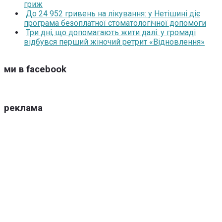
гриж
До 24 952 гривень на лікування: у Нетішині діє
програма безоплатної стоматологічної допомоги
Три дні, що допомагають жити далі: у громаді
відбувся перший жіночий ретрит «Відновлення»
ми в facebook
реклама