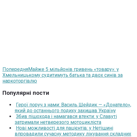
Попередня
Майже 5 мільйонів гривень «товару»: у
Хмельницькому судитимуть батька та двох синів за
наркоторгівлю
Популярні пости
Герої поруч з нами: Василь Шейдик — «Донатело»,
який до останнього подиху захищав Україну
Збив пішохода і намагався втекти: у Славуті
затримали нетверезого мотоцикліста
Нові можливості для пацієнтів: у Нетішині
впровадили сучасну методику лікування складних