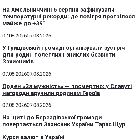
На Хмельниччині 6 серпня зафіксували
температурні рекорди: де повітря прогрілося
майже до +39°
07.08.2026
07.08.2026
У Грицівській громаді організували зустріч
для родин полеглих і зниклих безвісти
Захисників
07.08.2026
07.08.2026
Орден «За мужність» — посмертно: у Славуті
нагороди вручили родинам Героїв
07.08.2026
07.08.2026
На щиті до Берездівської громади
повертається Захисник України Тарас Щур
Курси валют в Україні