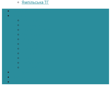
Ямпільська ТГ
Головна
Новини
Політика
Економіка
Інфраструктура
Медицина
Освіта
Культура
Екологія
Суспільство
Спорт
Надзвичайні
АТО-ООС
Інтерв’ю
Про нас
Контакти