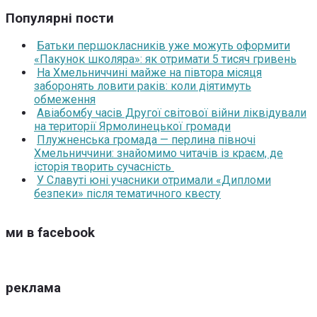
Популярні пости
Батьки першокласників уже можуть оформити
«Пакунок школяра»: як отримати 5 тисяч гривень
На Хмельниччині майже на півтора місяця
заборонять ловити раків: коли діятимуть
обмеження
Авіабомбу часів Другої світової війни ліквідували
на території Ярмолинецької громади
Плужненська громада — перлина півночі
Хмельниччини: знайомимо читачів із краєм, де
історія творить сучасність
У Славуті юні учасники отримали «Дипломи
безпеки» після тематичного квесту
ми в facebook
реклама