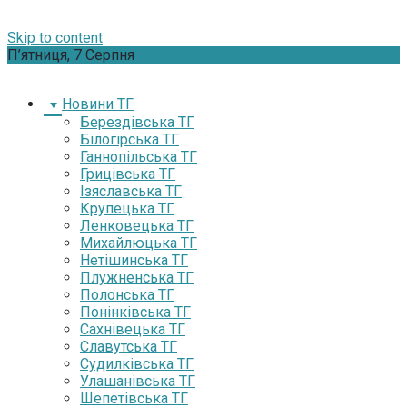
Skip to content
П’ятниця, 7 Серпня
Новини ТГ
Берездівська ТГ
Білогірська ТГ
Ганнопільська ТГ
Грицівська ТГ
Ізяславська ТГ
Крупецька ТГ
Ленковецька ТГ
Михайлюцька ТГ
Нетішинська ТГ
Плужненська ТГ
Полонська ТГ
Понінківська ТГ
Сахнівецька ТГ
Славутська ТГ
Судилківська ТГ
Улашанівська ТГ
Шепетівська ТГ