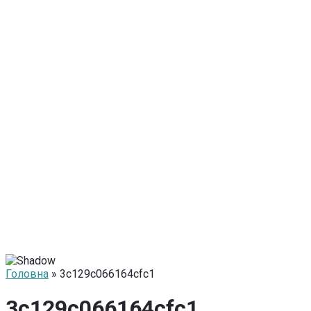
Головна
» 3c129c066164cfc1
3c129c066164cfc1