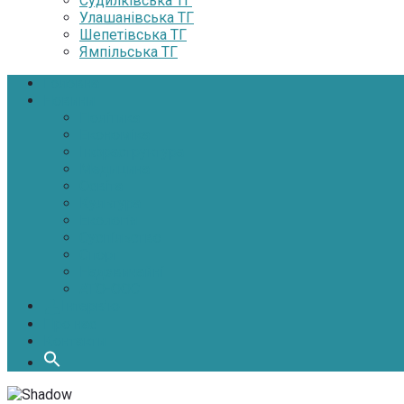
Судилківська ТГ
Улашанівська ТГ
Шепетівська ТГ
Ямпільська ТГ
Головна
Новини
Політика
Економіка
Інфраструктура
Медицина
Освіта
Культура
Екологія
Суспільство
Спорт
Надзвичайні
АТО-ООС
Інтерв’ю
Про нас
Контакти