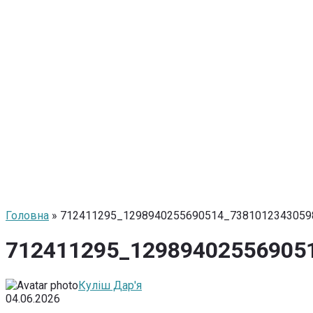
Головна
» 712411295_1298940255690514_7381012343059
712411295_12989402556905
Куліш Дар'я
04.06.2026