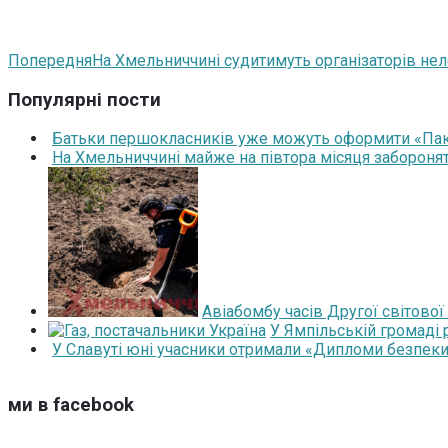
Попередня
На Хмельниччині судитимуть організаторів нел
Популярні пости
Батьки першокласників уже можуть оформити «Паку
На Хмельниччині майже на півтора місяця забороня
Авіабомбу часів Другої світової
У Ямпільській громаді
У Славуті юні учасники отримали «Дипломи безпеки
ми в facebook