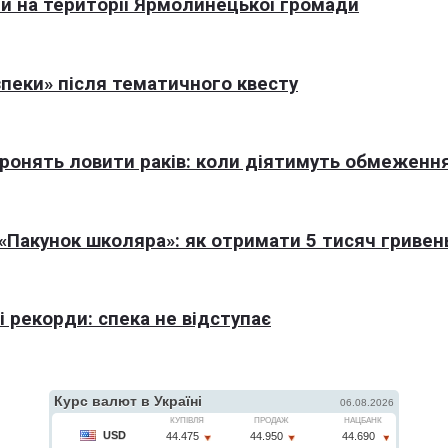
али на території Ярмолинецької громади
пеки» після тематичного квесту
оронять ловити раків: коли діятимуть обмеженн
Пакунок школяра»: як отримати 5 тисяч гривен
 рекорди: спека не відступає