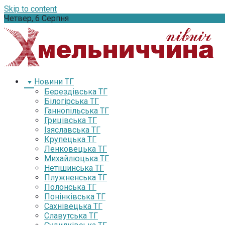
Skip to content
Четвер, 6 Серпня
Новини ТГ
Берездівська ТГ
Білогірська ТГ
Ганнопільська ТГ
Грицівська ТГ
Ізяславська ТГ
Крупецька ТГ
Ленковецька ТГ
Михайлюцька ТГ
Нетішинська ТГ
Плужненська ТГ
Полонська ТГ
Понінківська ТГ
Сахнівецька ТГ
Славутська ТГ