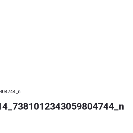
804744_n
14_7381012343059804744_n