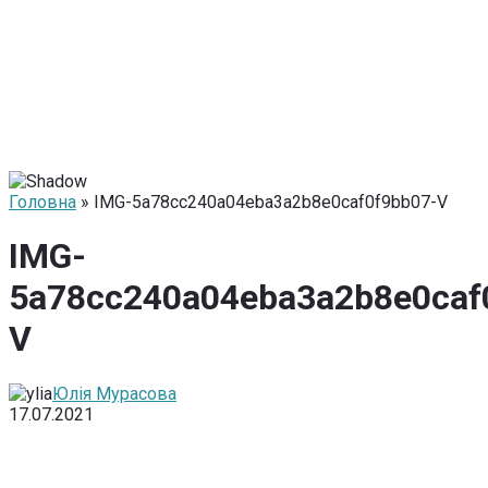
Головна
» IMG-5a78cc240a04eba3a2b8e0caf0f9bb07-V
IMG-
5a78cc240a04eba3a2b8e0caf
V
Юлія Мурасова
17.07.2021