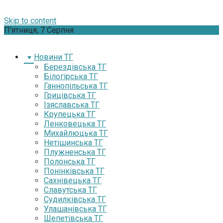
Skip to content
П’ятниця, 7 Серпня
Новини ТГ
Берездівська ТГ
Білогірська ТГ
Ганнопільська ТГ
Грицівська ТГ
Ізяславська ТГ
Крупецька ТГ
Ленковецька ТГ
Михайлюцька ТГ
Нетішинська ТГ
Плужненська ТГ
Полонська ТГ
Понінківська ТГ
Сахнівецька ТГ
Славутська ТГ
Судилківська ТГ
Улашанівська ТГ
Шепетівська ТГ