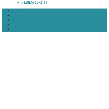
Ямпільська ТГ
Головна
Новини
Інтерв’ю
Про нас
Контакти