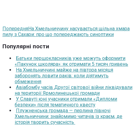
Попередня
На Хмельниччину насувається щільна хмара
пилу з Сахари: про що попереджають синоптики
Популярні пости
Батьки першокласників уже можуть оформити
«Пакунок школяра»: як отримати 5 тисяч гривень
На Хмельниччині майже на півтора місяця
заборонять ловити раків: коли діятимуть
обмеження
Авіабомбу часів Другої світової війни ліквідували
на території Ярмолинецької громади
У Славуті юні учасники отримали «Дипломи
безпеки» після тематичного квесту
Плужненська громада — перлина півночі
Хмельниччини: знайомимо читачів із краєм, де
історія творить сучасність