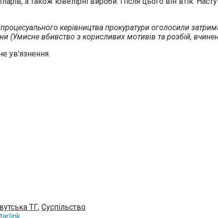
оларів, а також ювелірні вироби. Після цього він втік. Нас
а процесуального керівництва прокуратури оголосили затрима
раїни (Умисне вбивство з корисливих мотивів та розбій, вчине
не ув’язнення.
вутська ТГ
,
Суспільство
arlink