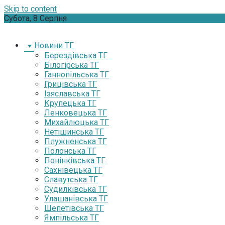
Skip to content
Субота, 8 Серпня
Новини ТГ
Берездівська ТГ
Білогірська ТГ
Ганнопільська ТГ
Грицівська ТГ
Ізяславська ТГ
Крупецька ТГ
Ленковецька ТГ
Михайлюцька ТГ
Нетішинська ТГ
Плужненська ТГ
Полонська ТГ
Понінківська ТГ
Сахнівецька ТГ
Славутська ТГ
Судилківська ТГ
Улашанівська ТГ
Шепетівська ТГ
Ямпільська ТГ