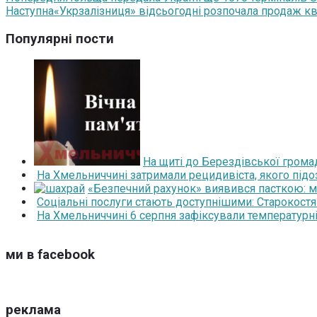
Наступна
«Укрзалізниця» відсьогодні розпочала продаж кви
Популярні пости
На щиті до Берездівської грома
На Хмельниччині затримали рецидивіста, якого під
«Безпечний рахунок» виявився пасткою: 
Соціальні послуги стають доступнішими: Старокост
На Хмельниччині 6 серпня зафіксували температурні
ми в facebook
реклама