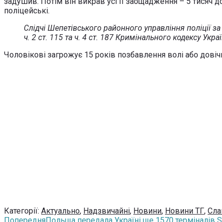
задушив. Потім він викрав усі її заощадження – 5 тисяч д
поліцейські.
Слідчі Шепетівського районного управління поліції з
ч. 2 ст. 115 та ч. 4 ст. 187 Кримінального кодексу Ук
Чоловікові загрожує 15 років позбавлення волі або довіч
Категорії:
Актуально
,
Надзвичайні
,
Новини
,
Новини ТГ
,
Сла
Попередня
Польща передала Україні ще 1570 терміналів St