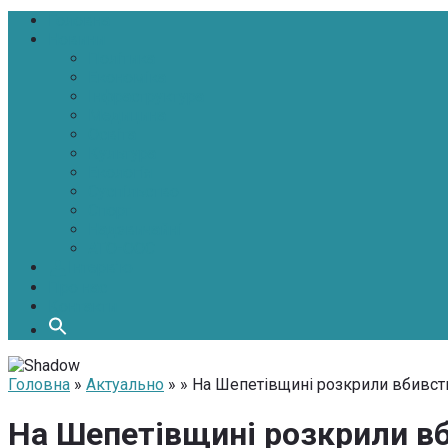
Головна
Новини
Політика
Економіка
Інфраструктура
Медицина
Освіта
Культура
Екологія
Суспільство
Спорт
Надзвичайні
АТО-ООС
Інтерв’ю
Про нас
Контакти
Головна
»
Актуально
» » На Шепетівщині розкрили вбивств
На Шепетівщині розкрили вб