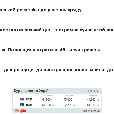
нський розповів про рішення уряду
окостянтинівський центр отримав сучасне обла
нка Полонщини втратила 45 тисяч гривень
турні рекорди: де повітря прогрілося майже до