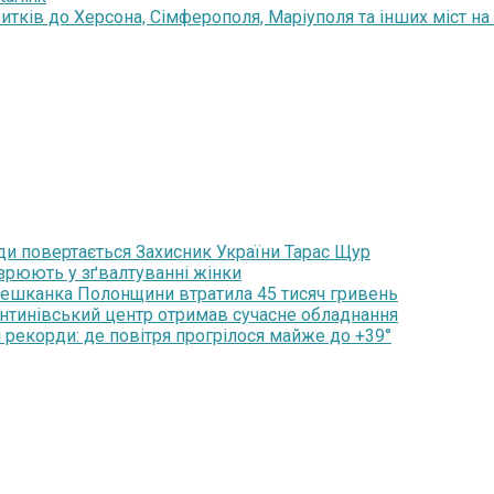
тків до Херсона, Сімферополя, Маріуполя та інших міст на
ди повертається Захисник України Тарас Щур
озрюють у зґвалтуванні жінки
мешканка Полонщини втратила 45 тисяч гривень
янтинівський центр отримав сучасне обладнання
 рекорди: де повітря прогрілося майже до +39°