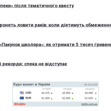
пеки» після тематичного квесту
оронять ловити раків: коли діятимуть обмеженн
Пакунок школяра»: як отримати 5 тисяч гривен
 рекорди: спека не відступає