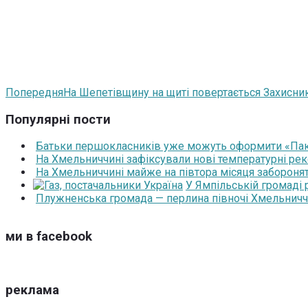
Попередня
На Шепетівщину на щиті повертається Захисник
Популярні пости
Батьки першокласників уже можуть оформити «Паку
На Хмельниччині зафіксували нові температурні рек
На Хмельниччині майже на півтора місяця забороня
У Ямпільській громаді
Плужненська громада — перлина півночі Хмельниччин
ми в facebook
реклама