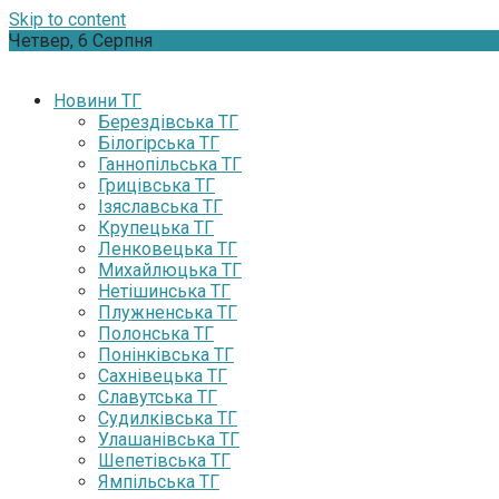
Skip to content
Четвер, 6 Серпня
Новини ТГ
Берездівська ТГ
Білогірська ТГ
Ганнопільська ТГ
Грицівська ТГ
Ізяславська ТГ
Крупецька ТГ
Ленковецька ТГ
Михайлюцька ТГ
Нетішинська ТГ
Плужненська ТГ
Полонська ТГ
Понінківська ТГ
Сахнівецька ТГ
Славутська ТГ
Судилківська ТГ
Улашанівська ТГ
Шепетівська ТГ
Ямпільська ТГ