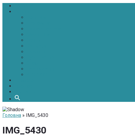
Головна
Новини
Політика
Економіка
Інфраструктура
Медицина
Освіта
Культура
Екологія
Суспільство
Спорт
Надзвичайні
АТО-ООС
Інтерв’ю
Про нас
Контакти
Головна
» IMG_5430
IMG_5430