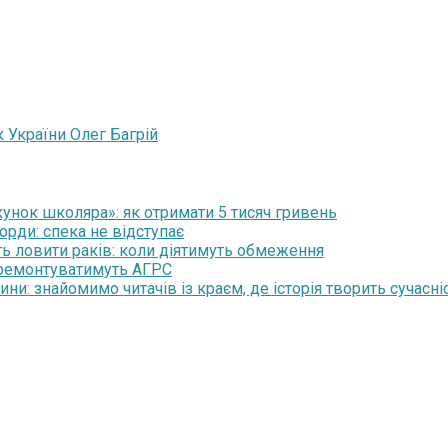
 України Олег Багрій
нок школяра»: як отримати 5 тисяч гривень
орди: спека не відступає
ть ловити раків: коли діятимуть обмеження
 ремонтуватимуть АГРС
и: знайомимо читачів із краєм, де історія творить сучасні