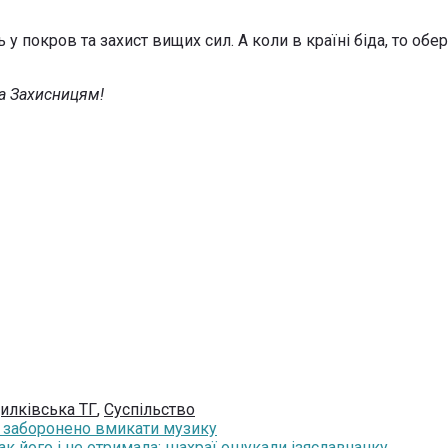
 у покров та захист вищих сил. А коли в країні біда, то об
а Захисницям!
илківська ТГ
,
Суспільство
сі заборонено вмикати музику
так його і не отримала: шахраї ошукали ізяславчанку