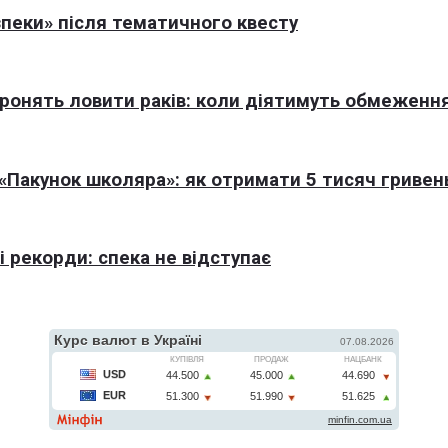
пеки» після тематичного квесту
оронять ловити раків: коли діятимуть обмеженн
Пакунок школяра»: як отримати 5 тисяч гривен
 рекорди: спека не відступає