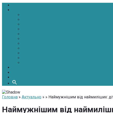
Головна
Новини
Політика
Економіка
Інфраструктура
Медицина
Освіта
Культура
Екологія
Суспільство
Спорт
Надзвичайні
АТО-ООС
Інтерв’ю
Про нас
Контакти
Головна
»
Актуально
» » Наймужнішим від наймиліших: ді
Наймужнішим від наймиліших