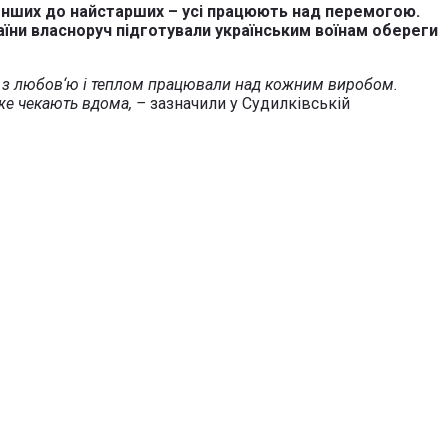
йменших до найстарших – усі працюють над перемогою.
аїни власноруч підготували українським воїнам обереги
дище з любов‘ю і теплом працювали над кожним виробом.
же чекають вдома, –
зазначили у Судилківській