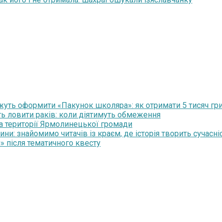
уть оформити «Пакунок школяра»: як отримати 5 тисяч гр
ть ловити раків: коли діятимуть обмеження
на території Ярмолинецької громади
и: знайомимо читачів із краєм, де історія творить сучасні
» після тематичного квесту