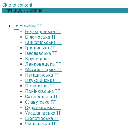
Skip to content
П’ятниця, 7 Серпня
Новини ТГ
Берездівська ТГ
Білогірська ТГ
Ганнопільська ТГ
Грицівська ТГ
Ізяславська ТГ
Крупецька ТГ
Ленковецька ТГ
Михайлюцька ТГ
Нетішинська ТГ
Плужненська ТГ
Полонська ТГ
Понінківська ТГ
Сахнівецька ТГ
Славутська ТГ
Судилківська ТГ
Улашанівська ТГ
Шепетівська ТГ
Ямпільська ТГ