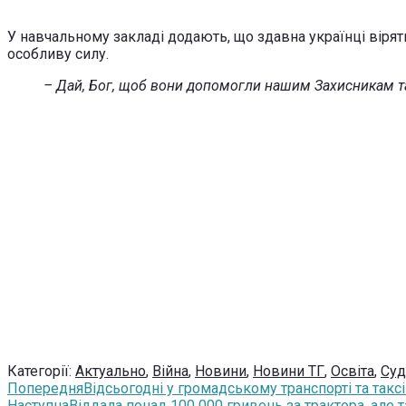
У навчальному закладі додають, що здавна українці вірять
особливу силу.
– Дай, Бог, щоб вони допомогли нашим Захисникам т
Категорії:
Актуально
,
Війна
,
Новини
,
Новини ТГ
,
Освіта
,
Суд
Попередня
Відсьогодні у громадському транспорті та так
Наступна
Віддала понад 100 000 гривень за трактора, але 