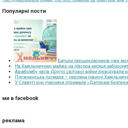
Популярні пости
Батьки першокласників уже мож
На Хмельниччині майже на півтора місяця забороня
Авіабомбу часів Другої світової війни ліквідували 
Плужненська громада — перлина півночі Хмельниччин
У Славуті юні учасники отримали «Дипломи безпеки
ми в facebook
реклама