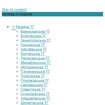
Skip to content
Четвер, 6 Серпня
Новини ТГ
Берездівська ТГ
Білогірська ТГ
Ганнопільська ТГ
Грицівська ТГ
Ізяславська ТГ
Крупецька ТГ
Ленковецька ТГ
Михайлюцька ТГ
Нетішинська ТГ
Плужненська ТГ
Полонська ТГ
Понінківська ТГ
Сахнівецька ТГ
Славутська ТГ
Судилківська ТГ
Улашанівська ТГ
Шепетівська ТГ