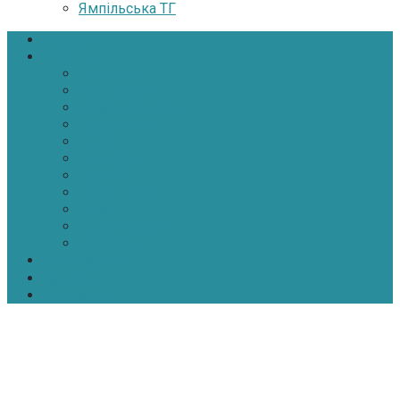
Ямпільська ТГ
Головна
Новини
Політика
Економіка
Інфраструктура
Медицина
Освіта
Культура
Екологія
Суспільство
Спорт
Надзвичайні
АТО-ООС
Інтерв’ю
Про нас
Контакти