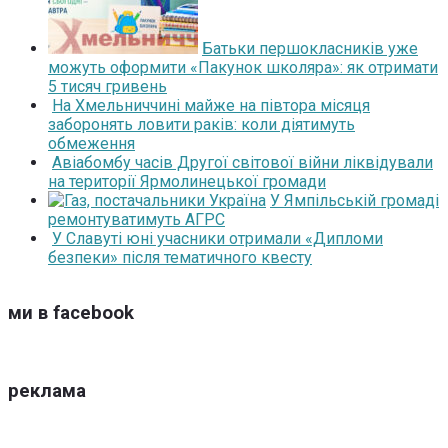
Батьки першокласників уже
можуть оформити «Пакунок школяра»: як отримати
5 тисяч гривень
На Хмельниччині майже на півтора місяця
заборонять ловити раків: коли діятимуть
обмеження
Авіабомбу часів Другої світової війни ліквідували
на території Ярмолинецької громади
У Ямпільській громаді
ремонтуватимуть АГРС
У Славуті юні учасники отримали «Дипломи
безпеки» після тематичного квесту
ми в facebook
реклама