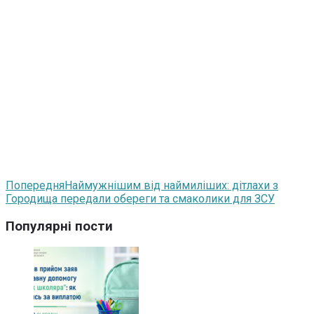
Попередня
Наймужнішим від наймиліших: дітлахи з
Городища передали обереги та смаколики для ЗСУ
Популярні пости