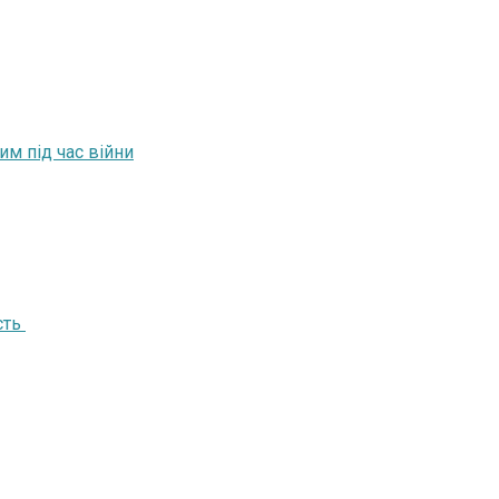
м під час війни
сть