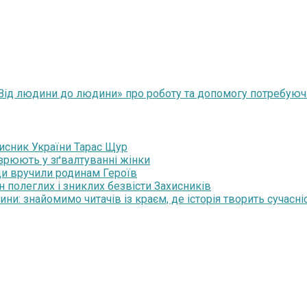
Від людини до людини» про роботу та допомогу потребуючи
хисник України Тарас Щур
озрюють у зґвалтуванні жінки
ди вручили родинам Героїв
н полеглих і зниклих безвісти Захисників
и: знайомимо читачів із краєм, де історія творить сучасні