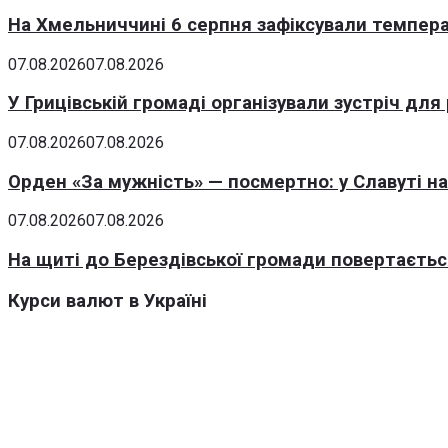
На Хмельниччині 6 серпня зафіксували темпера
07.08.2026
07.08.2026
У Грицівській громаді організували зустріч для
07.08.2026
07.08.2026
Орден «За мужність» — посмертно: у Славуті н
07.08.2026
07.08.2026
На щиті до Берездівської громади повертаєтьс
Курси валют в Україні