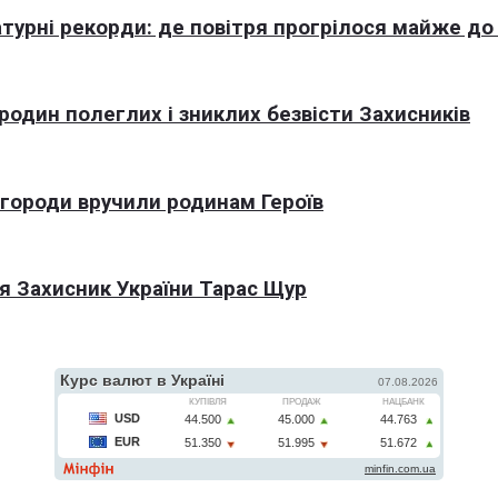
турні рекорди: де повітря прогрілося майже до
 родин полеглих і зниклих безвісти Захисників
агороди вручили родинам Героїв
я Захисник України Тарас Щур