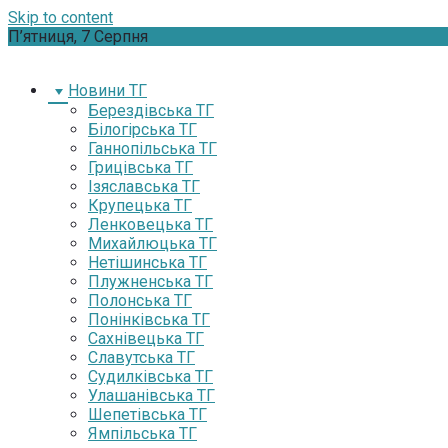
Skip to content
П’ятниця, 7 Серпня
Новини ТГ
Берездівська ТГ
Білогірська ТГ
Ганнопільська ТГ
Грицівська ТГ
Ізяславська ТГ
Крупецька ТГ
Ленковецька ТГ
Михайлюцька ТГ
Нетішинська ТГ
Плужненська ТГ
Полонська ТГ
Понінківська ТГ
Сахнівецька ТГ
Славутська ТГ
Судилківська ТГ
Улашанівська ТГ
Шепетівська ТГ
Ямпільська ТГ