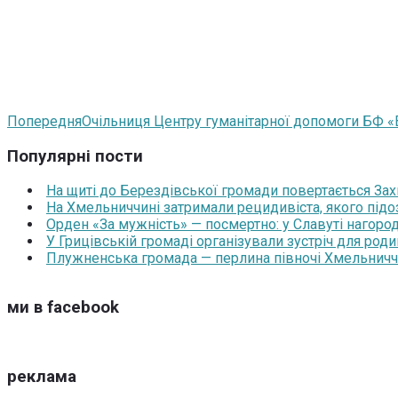
Попередня
Очільниця Центру гуманітарної допомоги БФ «
Популярні пости
На щиті до Берездівської громади повертається За
На Хмельниччині затримали рецидивіста, якого під
Орден «За мужність» — посмертно: у Славуті нагоро
У Грицівській громаді організували зустріч для роди
Плужненська громада — перлина півночі Хмельниччин
ми в facebook
реклама