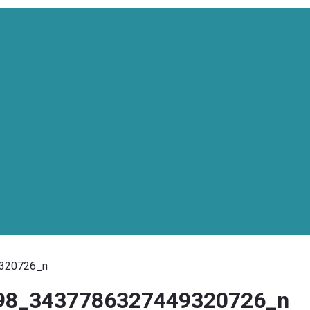
320726_n
98_3437786327449320726_n