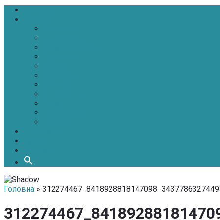
Головна
Новини
Політика
Економіка
Інфраструктура
Медицина
Освіта
Культура
Екологія
Суспільство
Спорт
Надзвичайні
АТО-ООС
Інтерв’ю
Про нас
Контакти
Головна
» 312274467_8418928818147098_3437786327449
312274467_84189288181470