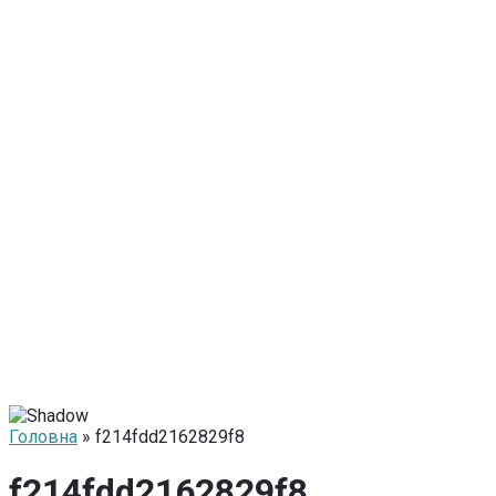
Головна
» f214fdd2162829f8
f214fdd2162829f8