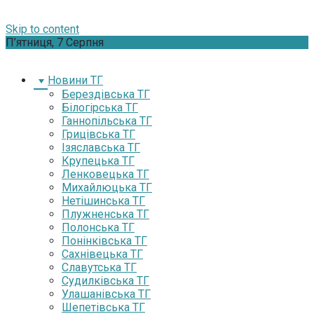
Skip to content
П’ятниця, 7 Серпня
Новини ТГ
Берездівська ТГ
Білогірська ТГ
Ганнопільська ТГ
Грицівська ТГ
Ізяславська ТГ
Крупецька ТГ
Ленковецька ТГ
Михайлюцька ТГ
Нетішинська ТГ
Плужненська ТГ
Полонська ТГ
Понінківська ТГ
Сахнівецька ТГ
Славутська ТГ
Судилківська ТГ
Улашанівська ТГ
Шепетівська ТГ