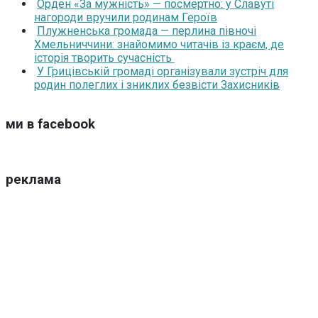
Орден «За мужність» — посмертно: у Славуті
нагороди вручили родинам Героїв
Плужненська громада — перлина півночі
Хмельниччини: знайомимо читачів із краєм, де
історія творить сучасність
У Грицівській громаді організували зустріч для
родин полеглих і зниклих безвісти Захисників
ми в facebook
реклама