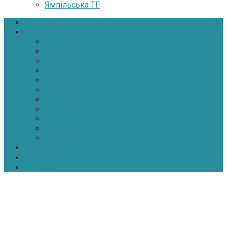
Ямпільська ТГ
Головна
Новини
Політика
Економіка
Інфраструктура
Медицина
Освіта
Культура
Екологія
Суспільство
Спорт
Надзвичайні
АТО-ООС
Інтерв’ю
Про нас
Контакти