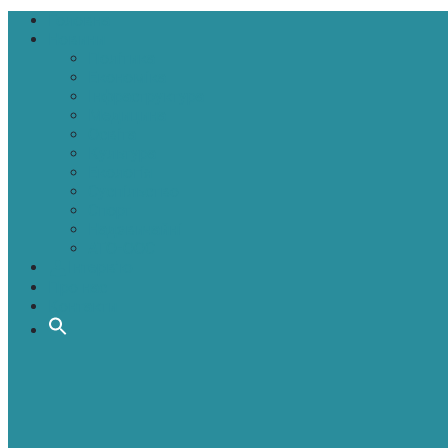
Головна
Новини
Політика
Економіка
Інфраструктура
Медицина
Освіта
Культура
Екологія
Суспільство
Спорт
Надзвичайні
АТО-ООС
Інтерв’ю
Про нас
Контакти