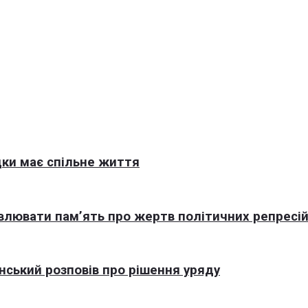
ки має спільне життя
овлювати пам’ять про жертв політичних репресі
нський розповів про рішення уряду