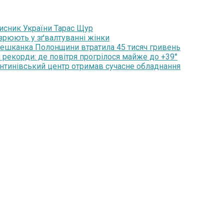
хисник України Тарас Щур
озрюють у зґвалтуванні жінки
мешканка Полонщини втратила 45 тисяч гривень
 рекорди: де повітря прогрілося майже до +39°
янтинівський центр отримав сучасне обладнання