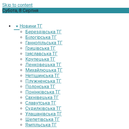
Skip to content
Субота, 8 Серпня
Новини ТГ
Берездівська ТГ
Білогірська ТГ
Ганнопільська ТГ
Грицівська ТГ
Ізяславська ТГ
Крупецька ТГ
Ленковецька ТГ
Михайлюцька ТГ
Нетішинська ТГ
Плужненська ТГ
Полонська ТГ
Понінківська ТГ
Сахнівецька ТГ
Славутська ТГ
Судилківська ТГ
Улашанівська ТГ
Шепетівська ТГ
Ямпільська ТГ