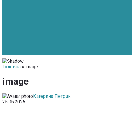
Головна
» image
image
Катерина Петрик
25.05.2025