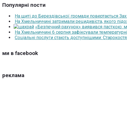
Популярні пости
На щиті до Берездівської громади повертається За
На Хмельниччині затримали рецидивіста, якого під
«Безпечний рахунок» виявився пасткою: 
На Хмельниччині 6 серпня зафіксували температурні
Соціальні послуги стають доступнішими: Старокост
ми в facebook
реклама