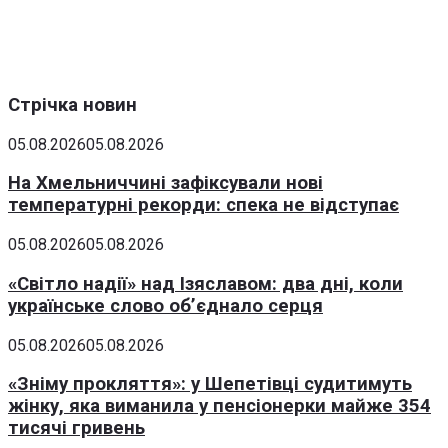
Стрічка новин
05.08.2026
05.08.2026
На Хмельниччині зафіксували нові
температурні рекорди: спека не відступає
05.08.2026
05.08.2026
«Світло надії» над Ізяславом: два дні, коли
українське слово об’єднало серця
05.08.2026
05.08.2026
«Зніму прокляття»: у Шепетівці судитимуть
жінку, яка виманила у пенсіонерки майже 354
тисячі гривень