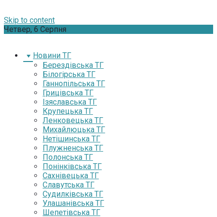
Skip to content
Четвер, 6 Серпня
Новини ТГ
Берездівська ТГ
Білогірська ТГ
Ганнопільська ТГ
Грицівська ТГ
Ізяславська ТГ
Крупецька ТГ
Ленковецька ТГ
Михайлюцька ТГ
Нетішинська ТГ
Плужненська ТГ
Полонська ТГ
Понінківська ТГ
Сахнівецька ТГ
Славутська ТГ
Судилківська ТГ
Улашанівська ТГ
Шепетівська ТГ