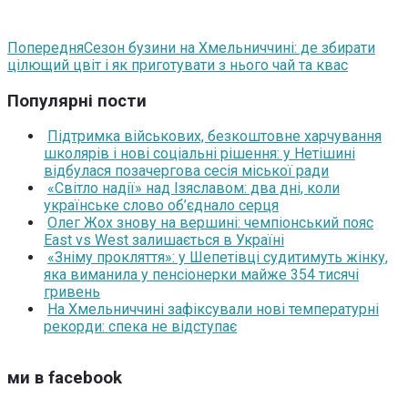
Попередня
Сезон бузини на Хмельниччині: де збирати
цілющий цвіт і як приготувати з нього чай та квас
Популярні пости
Підтримка військових, безкоштовне харчування
школярів і нові соціальні рішення: у Нетішині
відбулася позачергова сесія міської ради
«Світло надії» над Ізяславом: два дні, коли
українське слово об’єднало серця
Олег Жох знову на вершині: чемпіонський пояс
East vs West залишається в Україні
«Зніму прокляття»: у Шепетівці судитимуть жінку,
яка виманила у пенсіонерки майже 354 тисячі
гривень
На Хмельниччині зафіксували нові температурні
рекорди: спека не відступає
ми в facebook