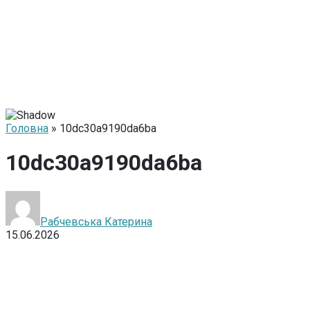
Головна
» 10dc30a9190da6ba
10dc30a9190da6ba
Рабчевська Катерина
15.06.2026