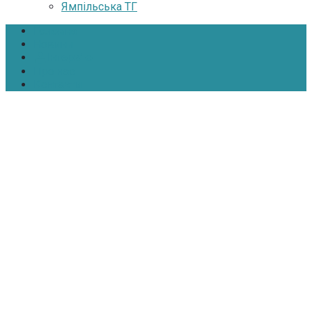
Ямпільська ТГ
Головна
Новини
Інтерв’ю
Про нас
Контакти