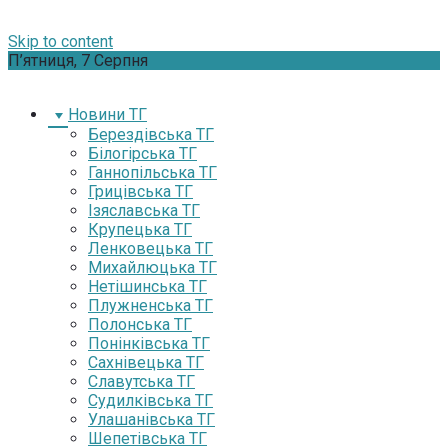
Skip to content
П’ятниця, 7 Серпня
Новини ТГ
Берездівська ТГ
Білогірська ТГ
Ганнопільська ТГ
Грицівська ТГ
Ізяславська ТГ
Крупецька ТГ
Ленковецька ТГ
Михайлюцька ТГ
Нетішинська ТГ
Плужненська ТГ
Полонська ТГ
Понінківська ТГ
Сахнівецька ТГ
Славутська ТГ
Судилківська ТГ
Улашанівська ТГ
Шепетівська ТГ