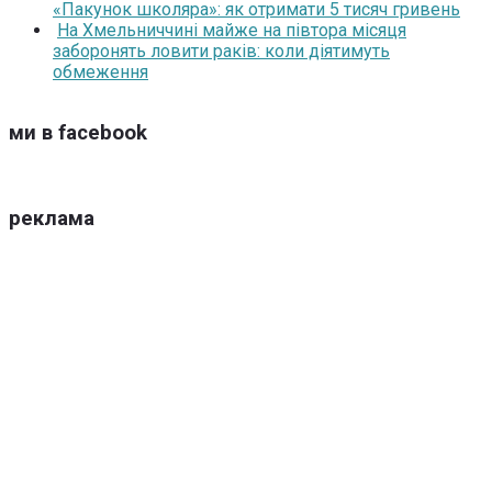
«Пакунок школяра»: як отримати 5 тисяч гривень
На Хмельниччині майже на півтора місяця
заборонять ловити раків: коли діятимуть
обмеження
ми в facebook
реклама