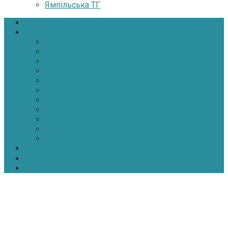
Ямпільська ТГ
Головна
Новини
Політика
Економіка
Інфраструктура
Медицина
Освіта
Культура
Екологія
Суспільство
Спорт
Надзвичайні
АТО-ООС
Інтерв’ю
Про нас
Контакти