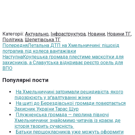
Категорії:
Актуально
,
Інфраструктура
,
Новини
,
Новини ТГ
,
Політика
,
Шепетівська ТГ
Попередня
Летальна ДТП на Хмельниччині: пішохід
потрапив під колеса вантажівки
Наступна
Крупецька громада плестиме масксітки для
захисників, а Славутська відкриває реєстр осель для
ВПО
Популярні пости
На Хмельниччині затримали рецидивіста, якого
підозрюють у зґвалтуванні жінки
На щиті до Берездівської громади повертається
Захисник України Тарас Щур
Плужненська громада — перлина півночі
Хмельниччини: знайомимо читачів із краєм, де
історія творить сучасність
Батьки першокласників уже можуть оформити