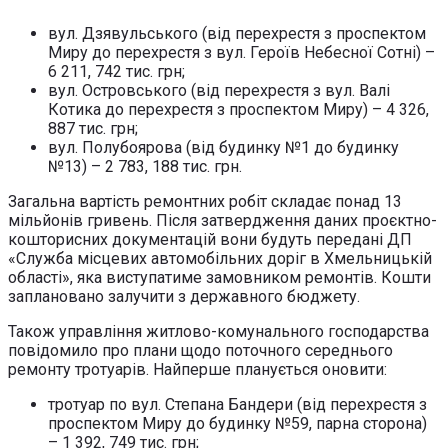
вул. Дзявульського (від перехрестя з проспектом
Миру до перехрестя з вул. Героїв Небесної Сотні) –
6 211, 742 тис. грн;
вул. Островського (від перехрестя з вул. Валі
Котика до перехрестя з проспектом Миру) – 4 326,
887 тис. грн;
вул. Полубоярова (від будинку №1 до будинку
№13) – 2 783, 188 тис. грн.
Загальна вартість ремонтних робіт складає понад 13
мільйонів гривень. Після затвердження даних проєктно-
кошторисних документацій вони будуть передані ДП
«Служба місцевих автомобільних доріг в Хмельницькій
області», яка виступатиме замовником ремонтів. Кошти
заплановано залучити з державного бюджету.
Також управління житлово-комунального господарства
повідомило про плани щодо поточного середнього
ремонту тротуарів. Найперше планується оновити:
тротуар по вул. Степана Бандери (від перехрестя з
проспектом Миру до будинку №59, парна сторона)
– 1 392, 749 тис. грн;