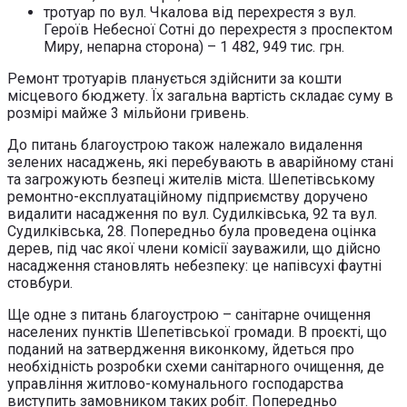
тротуар по вул. Чкалова від перехрестя з вул.
Героїв Небесної Сотні до перехрестя з проспектом
Миру, непарна сторона) – 1 482, 949 тис. грн.
Ремонт тротуарів планується здійснити за кошти
місцевого бюджету. Їх загальна вартість складає суму в
розмірі майже 3 мільйони гривень.
До питань благоустрою також належало видалення
зелених насаджень, які перебувають в аварійному стані
та загрожують безпеці жителів міста. Шепетівському
ремонтно-експлуатаційному підприємству доручено
видалити насадження по вул. Судилківська, 92 та вул.
Судилківська, 28. Попередньо була проведена оцінка
дерев, під час якої члени комісії зауважили, що дійсно
насадження становлять небезпеку: це напівсухі фаутні
стовбури.
Ще одне з питань благоустрою – санітарне очищення
населених пунктів Шепетівської громади. В проєкті, що
поданий на затвердження виконкому, йдеться про
необхідність розробки схеми санітарного очищення, де
управління житлово-комунального господарства
виступить замовником таких робіт. Попередньо