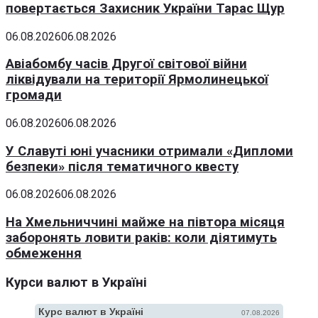
повертається Захисник України Тарас Щур
06.08.2026
06.08.2026
Авіабомбу часів Другої світової війни
ліквідували на території Ярмолинецької
громади
06.08.2026
06.08.2026
У Славуті юні учасники отримали «Дипломи
безпеки» після тематичного квесту
06.08.2026
06.08.2026
На Хмельниччині майже на півтора місяця
заборонять ловити раків: коли діятимуть
обмеження
Курси валют в Україні