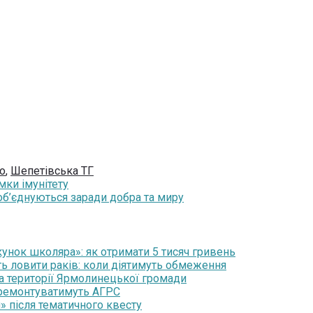
о
,
Шепетівська ТГ
ки імунітету
 об’єднуються заради добра та миру
нок школяра»: як отримати 5 тисяч гривень
ть ловити раків: коли діятимуть обмеження
на території Ярмолинецької громади
 ремонтуватимуть АГРС
» після тематичного квесту