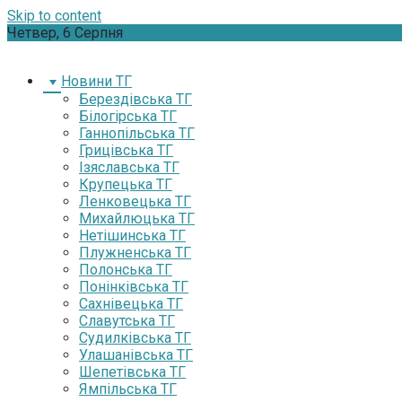
Skip to content
Четвер, 6 Серпня
Новини ТГ
Берездівська ТГ
Білогірська ТГ
Ганнопільська ТГ
Грицівська ТГ
Ізяславська ТГ
Крупецька ТГ
Ленковецька ТГ
Михайлюцька ТГ
Нетішинська ТГ
Плужненська ТГ
Полонська ТГ
Понінківська ТГ
Сахнівецька ТГ
Славутська ТГ
Судилківська ТГ
Улашанівська ТГ
Шепетівська ТГ
Ямпільська ТГ