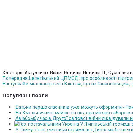
Категорії:
Актуально
,
Війна
,
Новини
,
Новини ТГ
,
Суспільств
Попередня
Шепетівський ЦПМСД: про особливості підтрим
Наступна
Як мешканці села Клепачі, що на Ганнопільщині,
Популярні пости
Батьки першокласників уже можуть оформити «Паку
На Хмельниччині майже на півтора місяця забороня
Авіабомбу часів Другої світової війни ліквідували 
У Ямпільській громаді
У Славуті юні учасники отримали «Дипломи безпеки