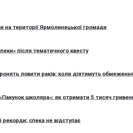
али на території Ярмолинецької громади
пеки» після тематичного квесту
оронять ловити раків: коли діятимуть обмеженн
Пакунок школяра»: як отримати 5 тисяч гривен
 рекорди: спека не відступає