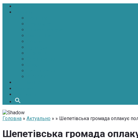
Головна
Новини
Політика
Економіка
Інфраструктура
Медицина
Освіта
Культура
Екологія
Суспільство
Спорт
Надзвичайні
АТО-ООС
Інтерв’ю
Про нас
Контакти
Головна
»
Актуально
» » Шепетівська громада оплакує пол
Шепетівська громада оплакує