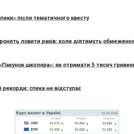
пеки» після тематичного квесту
оронять ловити раків: коли діятимуть обмеженн
Пакунок школяра»: як отримати 5 тисяч гривен
 рекорди: спека не відступає