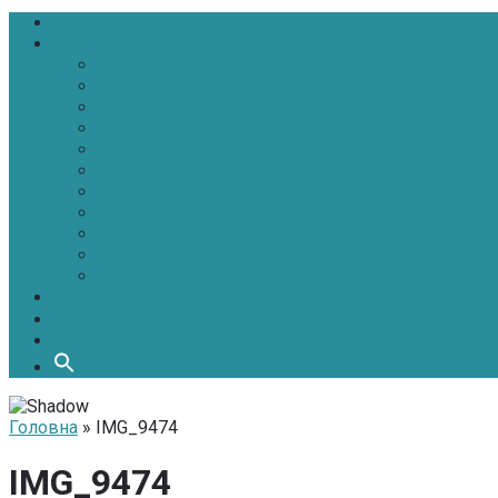
Головна
Новини
Політика
Економіка
Інфраструктура
Медицина
Освіта
Культура
Екологія
Суспільство
Спорт
Надзвичайні
АТО-ООС
Інтерв’ю
Про нас
Контакти
Головна
» IMG_9474
IMG_9474