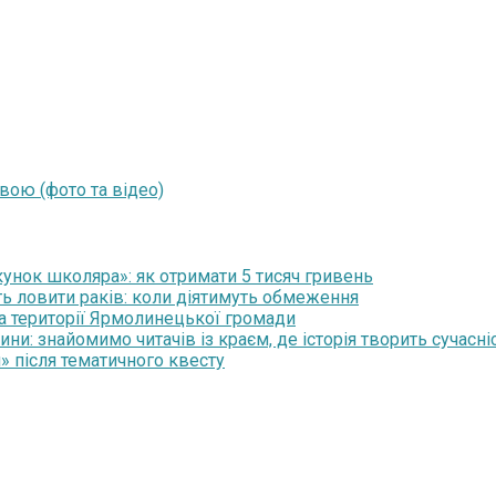
вою (фото та відео)
нок школяра»: як отримати 5 тисяч гривень
ть ловити раків: коли діятимуть обмеження
на території Ярмолинецької громади
и: знайомимо читачів із краєм, де історія творить сучасні
» після тематичного квесту