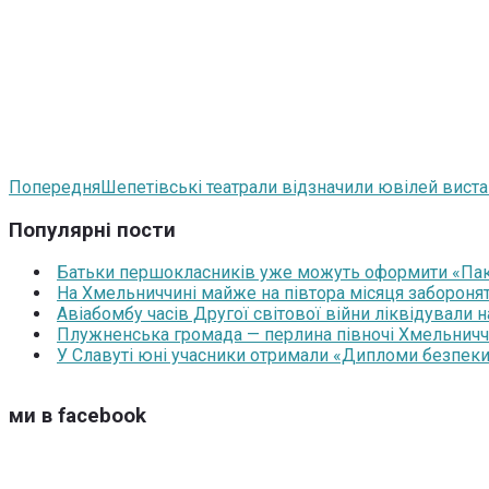
Попередня
Шепетівські театрали відзначили ювілей виста
Популярні пости
Батьки першокласників уже можуть оформити «Паку
На Хмельниччині майже на півтора місяця забороня
Авіабомбу часів Другої світової війни ліквідували 
Плужненська громада — перлина півночі Хмельниччин
У Славуті юні учасники отримали «Дипломи безпеки
ми в facebook