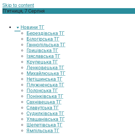
Skip to content
П’ятниця, 7 Серпня
Новини ТГ
Берездівська ТГ
Білогірська ТГ
Ганнопільська ТГ
Грицівська ТГ
Ізяславська ТГ
Крупецька ТГ
Ленковецька ТГ
Михайлюцька ТГ
Нетішинська ТГ
Плужненська ТГ
Полонська ТГ
Понінківська ТГ
Сахнівецька ТГ
Славутська ТГ
Судилківська ТГ
Улашанівська ТГ
Шепетівська ТГ
Ямпільська ТГ