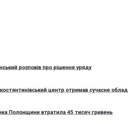
нський розповів про рішення уряду
окостянтинівський центр отримав сучасне обла
нка Полонщини втратила 45 тисяч гривень