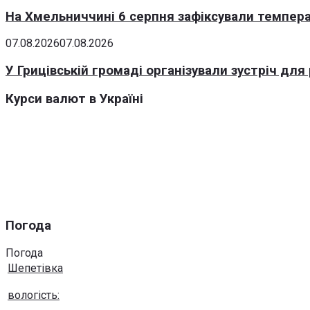
На Хмельниччині 6 серпня зафіксували темпера
07.08.2026
07.08.2026
У Грицівській громаді організували зустріч для
Курси валют в Україні
Погода
Погода
Шепетівка
вологість: