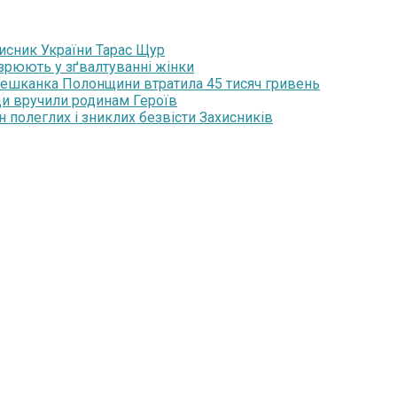
хисник України Тарас Щур
озрюють у зґвалтуванні жінки
мешканка Полонщини втратила 45 тисяч гривень
ди вручили родинам Героїв
н полеглих і зниклих безвісти Захисників