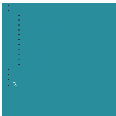
Головна
Новини
Політика
Економіка
Інфраструктура
Медицина
Освіта
Культура
Екологія
Суспільство
Спорт
Надзвичайні
АТО-ООС
Інтерв’ю
Про нас
Контакти