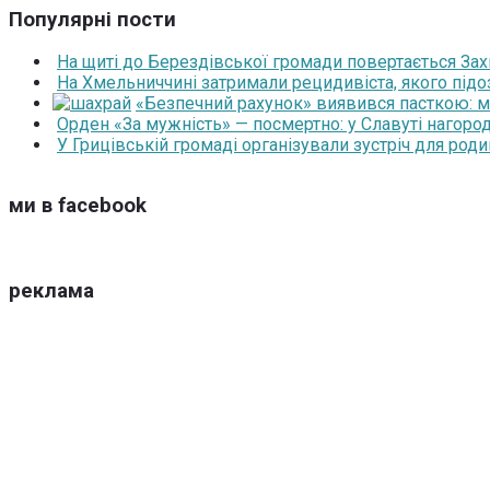
Популярні пости
На щиті до Берездівської громади повертається За
На Хмельниччині затримали рецидивіста, якого під
«Безпечний рахунок» виявився пасткою: 
Орден «За мужність» — посмертно: у Славуті нагоро
У Грицівській громаді організували зустріч для роди
ми в facebook
реклама