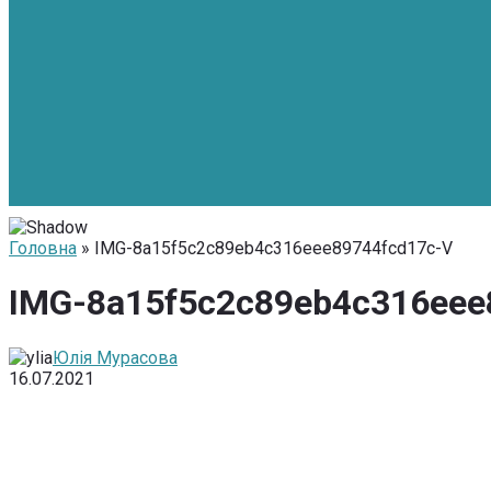
Головна
» IMG-8a15f5c2c89eb4c316eee89744fcd17c-V
IMG-8a15f5c2c89eb4c316eee
Юлія Мурасова
16.07.2021