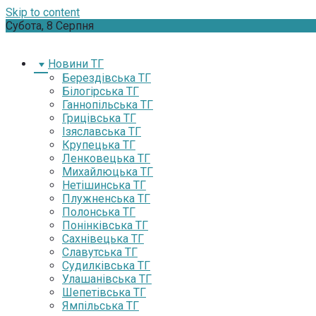
Skip to content
Субота, 8 Серпня
Новини ТГ
Берездівська ТГ
Білогірська ТГ
Ганнопільська ТГ
Грицівська ТГ
Ізяславська ТГ
Крупецька ТГ
Ленковецька ТГ
Михайлюцька ТГ
Нетішинська ТГ
Плужненська ТГ
Полонська ТГ
Понінківська ТГ
Сахнівецька ТГ
Славутська ТГ
Судилківська ТГ
Улашанівська ТГ
Шепетівська ТГ
Ямпільська ТГ