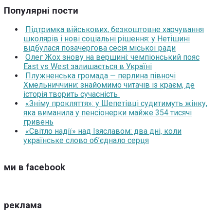
Популярні пости
Підтримка військових, безкоштовне харчування
школярів і нові соціальні рішення: у Нетішині
відбулася позачергова сесія міської ради
Олег Жох знову на вершині: чемпіонський пояс
East vs West залишається в Україні
Плужненська громада — перлина півночі
Хмельниччини: знайомимо читачів із краєм, де
історія творить сучасність
«Зніму прокляття»: у Шепетівці судитимуть жінку,
яка виманила у пенсіонерки майже 354 тисячі
гривень
«Світло надії» над Ізяславом: два дні, коли
українське слово об’єднало серця
ми в facebook
реклама