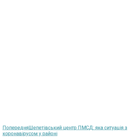
Попередня
Шепетівський центр ПМСД: яка ситуація з
коронавірусом у районі