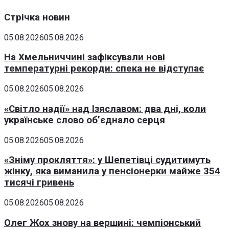
Стрічка новин
05.08.2026
05.08.2026
На Хмельниччині зафіксували нові
температурні рекорди: спека не відступає
05.08.2026
05.08.2026
«Світло надії» над Ізяславом: два дні, коли
українське слово об’єднало серця
05.08.2026
05.08.2026
«Зніму прокляття»: у Шепетівці судитимуть
жінку, яка виманила у пенсіонерки майже 354
тисячі гривень
05.08.2026
05.08.2026
Олег Жох знову на вершині: чемпіонський