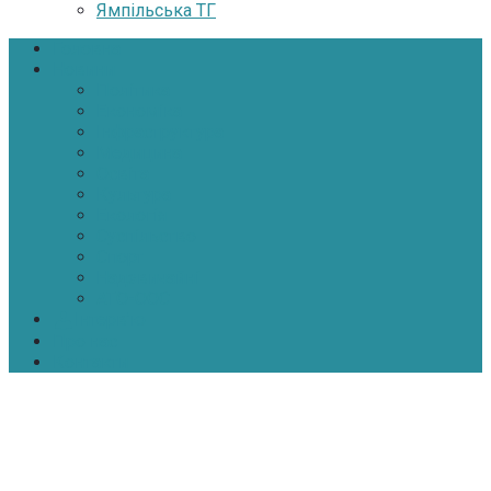
Ямпільська ТГ
Головна
Новини
Політика
Економіка
Інфраструктура
Медицина
Освіта
Культура
Екологія
Суспільство
Спорт
Надзвичайні
АТО-ООС
Інтерв’ю
Про нас
Контакти