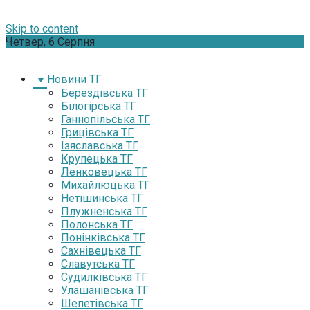
Skip to content
Четвер, 6 Серпня
Новини ТГ
Берездівська ТГ
Білогірська ТГ
Ганнопільська ТГ
Грицівська ТГ
Ізяславська ТГ
Крупецька ТГ
Ленковецька ТГ
Михайлюцька ТГ
Нетішинська ТГ
Плужненська ТГ
Полонська ТГ
Понінківська ТГ
Сахнівецька ТГ
Славутська ТГ
Судилківська ТГ
Улашанівська ТГ
Шепетівська ТГ