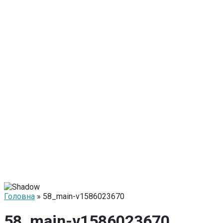
Головна
» 58_main-v1586023670
58_main-v1586023670