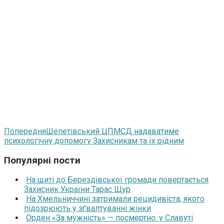
Попередня
Шепетівський ЦПМСД надаватиме
психологічну допомогу Захисникам та їх рідним
Популярні пости
На щиті до Берездівської громади повертається
Захисник України Тарас Щур
На Хмельниччині затримали рецидивіста, якого
підозрюють у зґвалтуванні жінки
Орден «За мужність» — посмертно: у Славуті