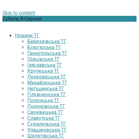
Skip to content
Субота, 8 Серпня
Новини ТГ
Берездівська ТГ
Білогірська ТГ
Ганнопільська ТГ
Грицівська ТГ
Ізяславська ТГ
Крупецька ТГ
Ленковецька ТГ
Михайлюцька ТГ
Нетішинська ТГ
Плужненська ТГ
Полонська ТГ
Понінківська ТГ
Сахнівецька ТГ
Славутська ТГ
Судилківська ТГ
Улашанівська ТГ
Шепетівська ТГ