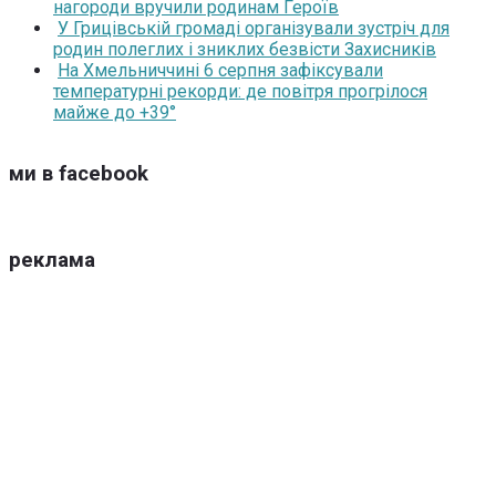
нагороди вручили родинам Героїв
У Грицівській громаді організували зустріч для
родин полеглих і зниклих безвісти Захисників
На Хмельниччині 6 серпня зафіксували
температурні рекорди: де повітря прогрілося
майже до +39°
ми в facebook
реклама