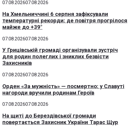
07.08.2026
07.08.2026
На Хмельниччині 6 серпня зафіксували
температурні рекорди: де повітря прогрілося
майже до +39°
07.08.2026
07.08.2026
У Грицівській громаді організували зустріч
для родин полеглих і зниклих безвісти
Захисників
07.08.2026
07.08.2026
Орден «За мужність» — посмертно: у Славуті
нагороди вручили родинам Героїв
07.08.2026
07.08.2026
На щиті до Берездівської громади
повертається Захисник України Тарас Щур