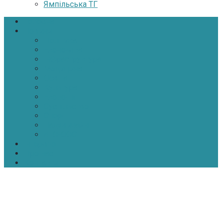
Ямпільська ТГ
Головна
Новини
Політика
Економіка
Інфраструктура
Медицина
Освіта
Культура
Екологія
Суспільство
Спорт
Надзвичайні
АТО-ООС
Інтерв’ю
Про нас
Контакти