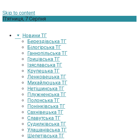
Skip to content
П’ятниця, 7 Серпня
Новини ТГ
Берездівська ТГ
Білогірська ТГ
Ганнопільська ТГ
Грицівська ТГ
Ізяславська ТГ
Крупецька ТГ
Ленковецька ТГ
Михайлюцька ТГ
Нетішинська ТГ
Плужненська ТГ
Полонська ТГ
Понінківська ТГ
Сахнівецька ТГ
Славутська ТГ
Судилківська ТГ
Улашанівська ТГ
Шепетівська ТГ