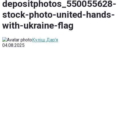
depositphotos_550055628-
stock-photo-united-hands-
with-ukraine-flag
Куліш Дар'я
04.08.2025