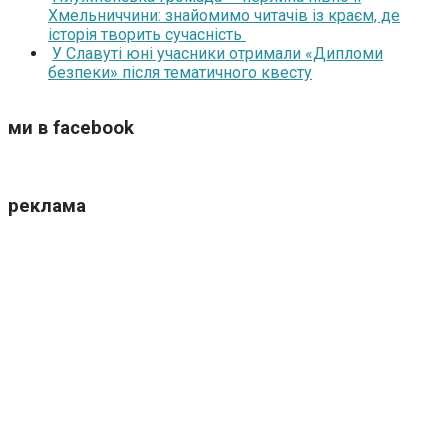
Хмельниччини: знайомимо читачів із краєм, де
історія творить сучасність
У Славуті юні учасники отримали «Дипломи
безпеки» після тематичного квесту
ми в facebook
реклама