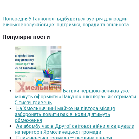
Попередня
У Ганнополі відбудеться зустріч для родин
військовослужбовців: підтримка, поради та спільнота
Популярні пости
Батьки першокласників уже
можуть оформити «Пакунок школяра»: як отримати
5 тисяч гривень
На Хмельниччині майже на півтора місяця
заборонять ловити раків: коли діятимуть
обмеження
Авіабомбу часів Другої світової війни ліквідували
на території Ярмолинецької громади
Плужненська громада — перлина півночі