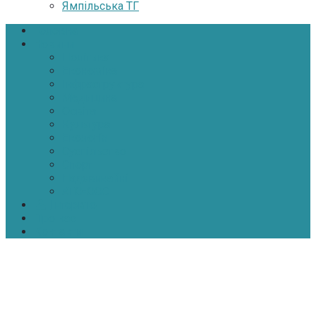
Ямпільська ТГ
Головна
Новини
Політика
Економіка
Інфраструктура
Медицина
Освіта
Культура
Екологія
Суспільство
Спорт
Надзвичайні
АТО-ООС
Інтерв’ю
Про нас
Контакти