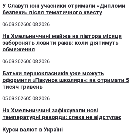
У Славуті юні учасники отримали «Дипломи
безпеки» після тематичного квесту
06.08.2026
06.08.2026
На Хмельниччині майже на півтора місяця
заборонять ловити раків: коли діятимуть
обмеження
06.08.2026
06.08.2026
Батьки першокласників уже можуть
оформити «Пакунок школяра»: як отримати 5
тисяч гривень
05.08.2026
05.08.2026
На Хмельниччині зафіксували нові
температурні рекорди: спека не відступає
Курси валют в Україні