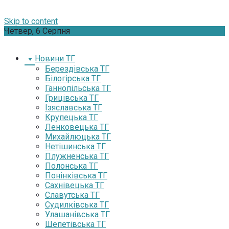
Skip to content
Четвер, 6 Серпня
Новини ТГ
Берездівська ТГ
Білогірська ТГ
Ганнопільська ТГ
Грицівська ТГ
Ізяславська ТГ
Крупецька ТГ
Ленковецька ТГ
Михайлюцька ТГ
Нетішинська ТГ
Плужненська ТГ
Полонська ТГ
Понінківська ТГ
Сахнівецька ТГ
Славутська ТГ
Судилківська ТГ
Улашанівська ТГ
Шепетівська ТГ