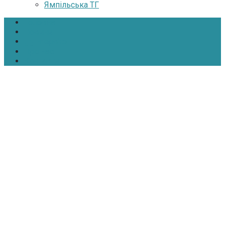
Ямпільська ТГ
Головна
Новини
Інтерв’ю
Про нас
Контакти