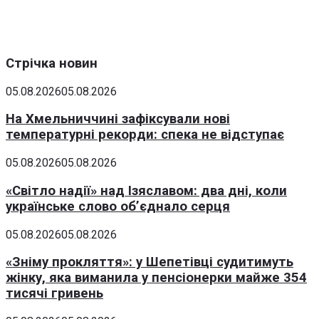
Стрічка новин
05.08.2026
05.08.2026
На Хмельниччині зафіксували нові
температурні рекорди: спека не відступає
05.08.2026
05.08.2026
«Світло надії» над Ізяславом: два дні, коли
українське слово об’єднало серця
05.08.2026
05.08.2026
«Зніму прокляття»: у Шепетівці судитимуть
жінку, яка виманила у пенсіонерки майже 354
тисячі гривень