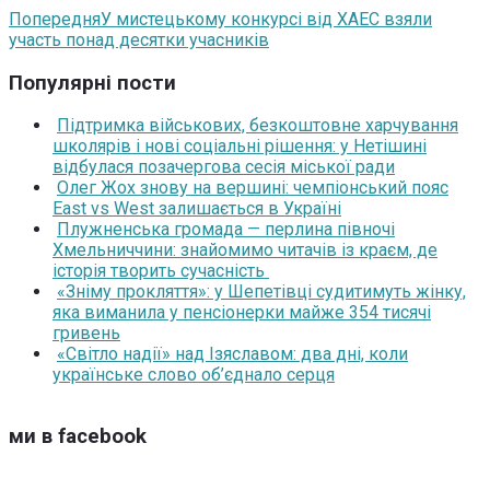
Попередня
У мистецькому конкурсі від ХАЕС взяли
участь понад десятки учасників
Популярні пости
Підтримка військових, безкоштовне харчування
школярів і нові соціальні рішення: у Нетішині
відбулася позачергова сесія міської ради
Олег Жох знову на вершині: чемпіонський пояс
East vs West залишається в Україні
Плужненська громада — перлина півночі
Хмельниччини: знайомимо читачів із краєм, де
історія творить сучасність
«Зніму прокляття»: у Шепетівці судитимуть жінку,
яка виманила у пенсіонерки майже 354 тисячі
гривень
«Світло надії» над Ізяславом: два дні, коли
українське слово об’єднало серця
ми в facebook