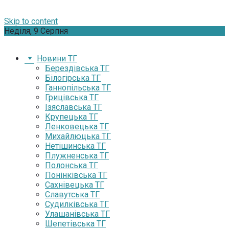
Skip to content
Неділя, 9 Серпня
Новини ТГ
Берездівська ТГ
Білогірська ТГ
Ганнопільська ТГ
Грицівська ТГ
Ізяславська ТГ
Крупецька ТГ
Ленковецька ТГ
Михайлюцька ТГ
Нетішинська ТГ
Плужненська ТГ
Полонська ТГ
Понінківська ТГ
Сахнівецька ТГ
Славутська ТГ
Судилківська ТГ
Улашанівська ТГ
Шепетівська ТГ