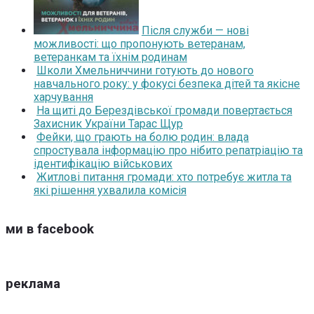
Після служби — нові
можливості: що пропонують ветеранам,
ветеранкам та їхнім родинам
Школи Хмельниччини готують до нового
навчального року: у фокусі безпека дітей та якісне
харчування
На щиті до Берездівської громади повертається
Захисник України Тарас Щур
Фейки, що грають на болю родин: влада
спростувала інформацію про нібито репатріацію та
ідентифікацію військових
Житлові питання громади: хто потребує житла та
які рішення ухвалила комісія
ми в facebook
реклама