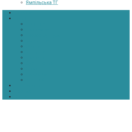
Ямпільська ТГ
Головна
Новини
Політика
Економіка
Інфраструктура
Медицина
Освіта
Культура
Екологія
Суспільство
Спорт
Надзвичайні
АТО-ООС
Інтерв’ю
Про нас
Контакти