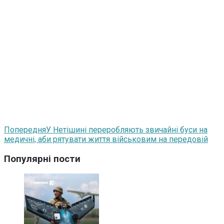
Попередня
У Нетішині переробляють звичайні буси на
медичні, аби рятувати життя військовим на передовій
Популярні пости