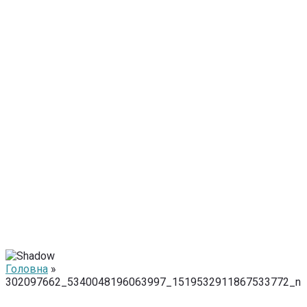
Головна
»
302097662_5340048196063997_1519532911867533772_n