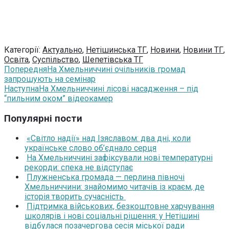
Категорії:
Актуально
,
Нетішинська ТГ
,
Новини
,
Новини ТГ
,
Освіта
,
Суспільство
,
Шепетівська ТГ
Попередня
На Хмельниччині очільників громад
запрошують на семінар
Наступна
На Хмельниччині лісові насадження – під
“пильним оком” відеокамер
Популярні пости
«Світло надії» над Ізяславом: два дні, коли
українське слово об’єднало серця
На Хмельниччині зафіксували нові температурні
рекорди: спека не відступає
Плужненська громада — перлина півночі
Хмельниччини: знайомимо читачів із краєм, де
історія творить сучасність
Підтримка військових, безкоштовне харчування
школярів і нові соціальні рішення: у Нетішині
відбулася позачергова сесія міської ради