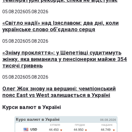
05.08.2026
05.08.2026
«Світло надії» над Ізяславом: два дні, коли
українське слово об’єднало серця
05.08.2026
05.08.2026
«Зніму прокляття»: у Шепетівці судитимуть
жінку, яка виманила у пенсіонерки майже 354
тисячі гривень
05.08.2026
05.08.2026
Олег Жох знову на вершині: чемпіонський
пояс East vs West залишається в Україні
Курси валют в Україні