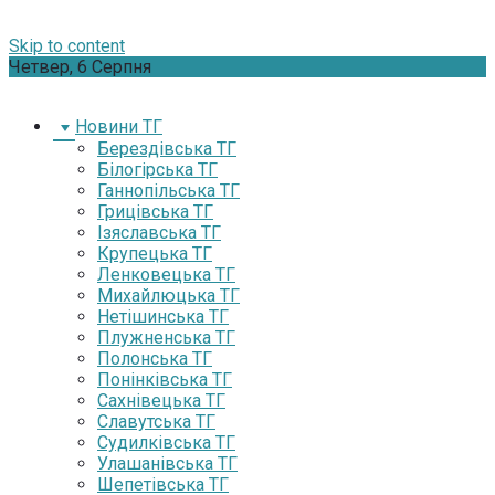
Skip to content
Четвер, 6 Серпня
Новини ТГ
Берездівська ТГ
Білогірська ТГ
Ганнопільська ТГ
Грицівська ТГ
Ізяславська ТГ
Крупецька ТГ
Ленковецька ТГ
Михайлюцька ТГ
Нетішинська ТГ
Плужненська ТГ
Полонська ТГ
Понінківська ТГ
Сахнівецька ТГ
Славутська ТГ
Судилківська ТГ
Улашанівська ТГ
Шепетівська ТГ