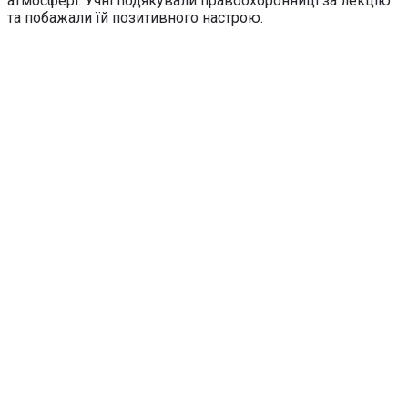
атмосфері. Учні подякували правоохоронниці за лекцію
та побажали їй позитивного настрою.