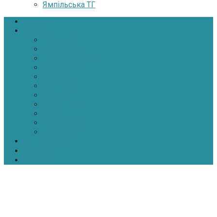
Ямпільська ТГ
Головна
Новини
Політика
Економіка
Інфраструктура
Медицина
Освіта
Культура
Екологія
Суспільство
Спорт
Надзвичайні
АТО-ООС
Інтерв’ю
Про нас
Контакти