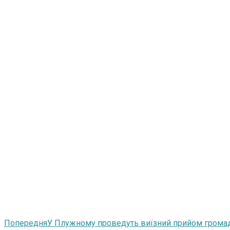
Попередня
У Плужному проведуть виїзний прийом громад