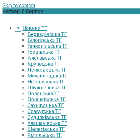
Skip to content
Четвер, 6 Серпня
Новини ТГ
Берездівська ТГ
Білогірська ТГ
Ганнопільська ТГ
Грицівська ТГ
Ізяславська ТГ
Крупецька ТГ
Ленковецька ТГ
Михайлюцька ТГ
Нетішинська ТГ
Плужненська ТГ
Полонська ТГ
Понінківська ТГ
Сахнівецька ТГ
Славутська ТГ
Судилківська ТГ
Улашанівська ТГ
Шепетівська ТГ
Ямпільська ТГ