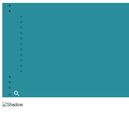
Головна
Новини
Політика
Економіка
Інфраструктура
Медицина
Освіта
Культура
Екологія
Суспільство
Спорт
Надзвичайні
АТО-ООС
Інтерв’ю
Про нас
Контакти