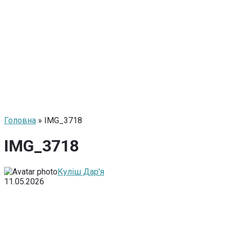
Головна
» IMG_3718
IMG_3718
Куліш Дар'я
11.05.2026