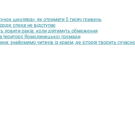
нок школяра»: як отримати 5 тисяч гривень
орди: спека не відступає
ть ловити раків: коли діятимуть обмеження
на території Ярмолинецької громади
и: знайомимо читачів із краєм, де історія творить сучасні