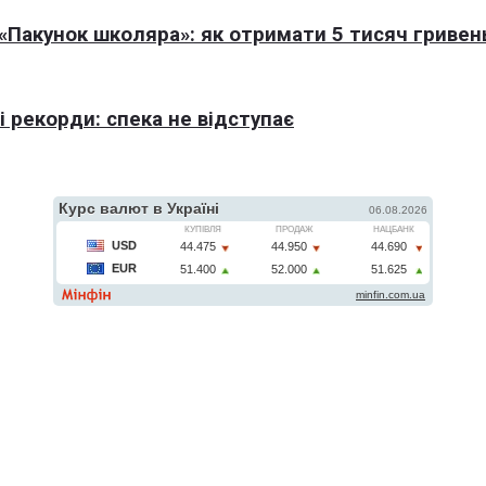
Пакунок школяра»: як отримати 5 тисяч гривен
 рекорди: спека не відступає