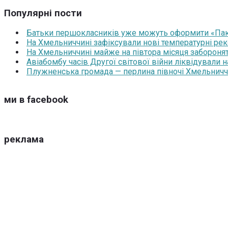
Популярні пости
Батьки першокласників уже можуть оформити «Паку
На Хмельниччині зафіксували нові температурні рек
На Хмельниччині майже на півтора місяця забороня
Авіабомбу часів Другої світової війни ліквідували 
Плужненська громада — перлина півночі Хмельниччин
ми в facebook
реклама