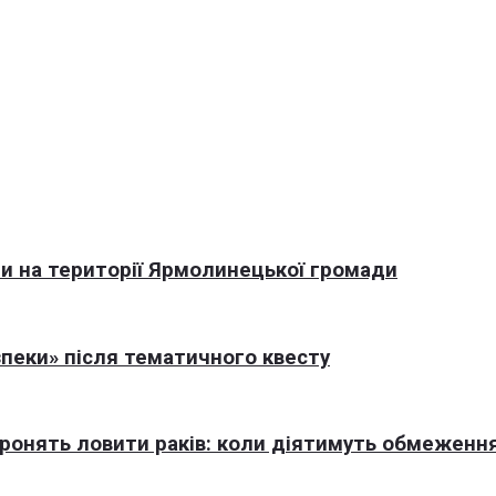
али на території Ярмолинецької громади
пеки» після тематичного квесту
оронять ловити раків: коли діятимуть обмеженн