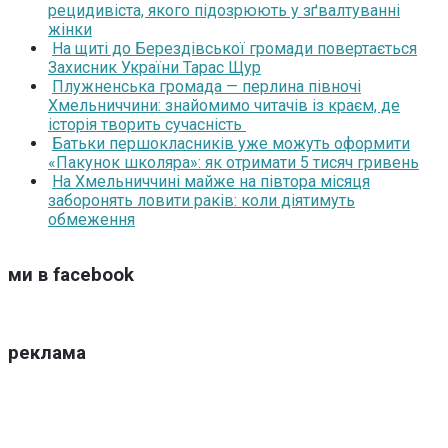
рецидивіста, якого підозрюють у зґвалтуванні
жінки
На щиті до Берездівської громади повертається
Захисник України Тарас Щур
Плужненська громада — перлина півночі
Хмельниччини: знайомимо читачів із краєм, де
історія творить сучасність
Батьки першокласників уже можуть оформити
«Пакунок школяра»: як отримати 5 тисяч гривень
На Хмельниччині майже на півтора місяця
заборонять ловити раків: коли діятимуть
обмеження
ми в facebook
реклама