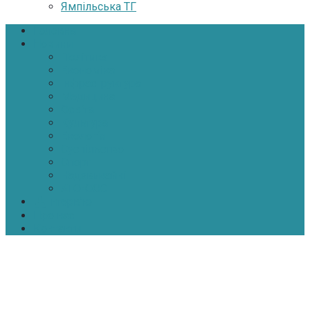
Ямпільська ТГ
Головна
Новини
Політика
Економіка
Інфраструктура
Медицина
Освіта
Культура
Екологія
Суспільство
Спорт
Надзвичайні
АТО-ООС
Інтерв’ю
Про нас
Контакти