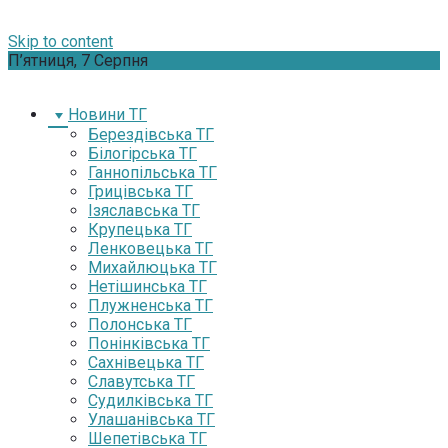
Skip to content
П’ятниця, 7 Серпня
Новини ТГ
Берездівська ТГ
Білогірська ТГ
Ганнопільська ТГ
Грицівська ТГ
Ізяславська ТГ
Крупецька ТГ
Ленковецька ТГ
Михайлюцька ТГ
Нетішинська ТГ
Плужненська ТГ
Полонська ТГ
Понінківська ТГ
Сахнівецька ТГ
Славутська ТГ
Судилківська ТГ
Улашанівська ТГ
Шепетівська ТГ