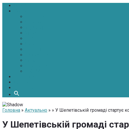
Головна
Новини
Політика
Економіка
Інфраструктура
Медицина
Освіта
Культура
Екологія
Суспільство
Спорт
Надзвичайні
АТО-ООС
Інтерв’ю
Про нас
Контакти
Головна
»
Актуально
» » У Шепетівській громаді стартує к
У Шепетівській громаді стар