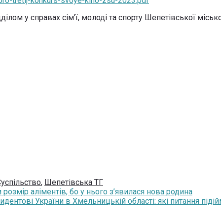
ro-tretij-konkurs-svoye-kino-zsu-2023.pdf
ділом у справах сім’ї, молоді та спорту Шепетівської міськ
Суспільство
,
Шепетівська ТГ
розмір аліментів, бо у нього з’явилася нова родина
дентові України в Хмельницькій області: які питання підій