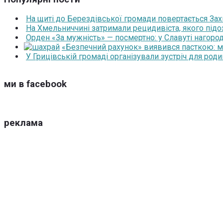
На щиті до Берездівської громади повертається За
На Хмельниччині затримали рецидивіста, якого під
Орден «За мужність» — посмертно: у Славуті нагоро
«Безпечний рахунок» виявився пасткою: 
У Грицівській громаді організували зустріч для роди
ми в facebook
реклама