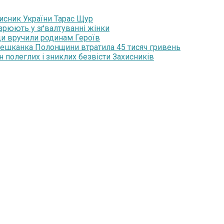
хисник України Тарас Щур
озрюють у зґвалтуванні жінки
ди вручили родинам Героїв
мешканка Полонщини втратила 45 тисяч гривень
н полеглих і зниклих безвісти Захисників