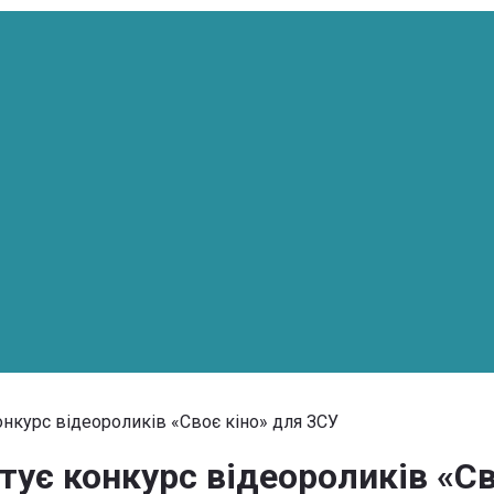
онкурс відеороликів «Своє кіно» для ЗСУ
тує конкурс відеороликів «С