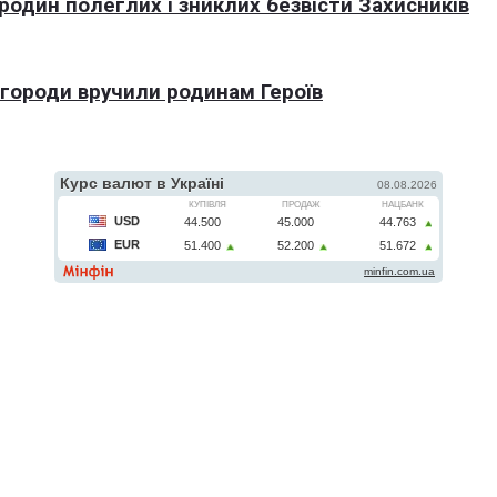
 родин полеглих і зниклих безвісти Захисників
агороди вручили родинам Героїв