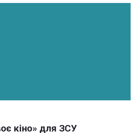
воє кіно» для ЗСУ