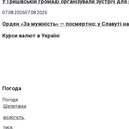
У Грицівській громаді організували зустріч для
07.08.2026
07.08.2026
Орден «За мужність» — посмертно: у Славуті н
Курси валют в Україні
Погода
Погода
Шепетівка
вологість:
тиск: