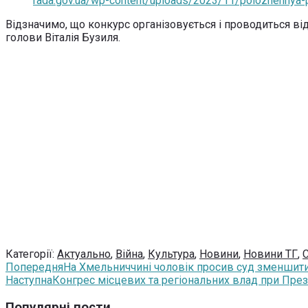
rada.gov.ua/wp-content/uploads/2023/11/polozhennya-p
Відзначимо, що конкурс організовується і проводиться від
голови Віталія Бузиля.
Категорії:
Актуально
,
Війна
,
Культура
,
Новини
,
Новини ТГ
,
Попередня
На Хмельниччині чоловік просив суд зменшити 
Наступна
Конгрес місцевих та регіональних влад при Прези
Популярні пости