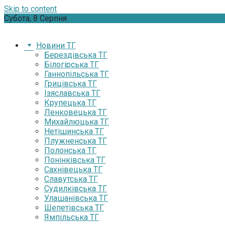
Skip to content
Субота, 8 Серпня
Новини ТГ
Берездівська ТГ
Білогірська ТГ
Ганнопільська ТГ
Грицівська ТГ
Ізяславська ТГ
Крупецька ТГ
Ленковецька ТГ
Михайлюцька ТГ
Нетішинська ТГ
Плужненська ТГ
Полонська ТГ
Понінківська ТГ
Сахнівецька ТГ
Славутська ТГ
Судилківська ТГ
Улашанівська ТГ
Шепетівська ТГ
Ямпільська ТГ