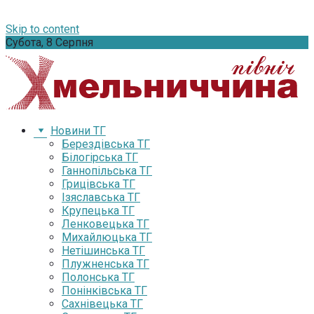
Skip to content
Субота, 8 Серпня
Новини ТГ
Берездівська ТГ
Білогірська ТГ
Ганнопільська ТГ
Грицівська ТГ
Ізяславська ТГ
Крупецька ТГ
Ленковецька ТГ
Михайлюцька ТГ
Нетішинська ТГ
Плужненська ТГ
Полонська ТГ
Понінківська ТГ
Сахнівецька ТГ