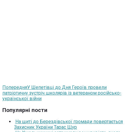
Попередня
У Шепетівці до Дня Героїв провели
патріотичну зустріч школярів із ветераном російсько-
української війни
Популярні пости
На щиті до Берездівської громади повертається
Захисник України Тарас Щур