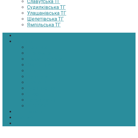
Славутська ТГ
Судилківська ТГ
Улашанівська ТГ
Шепетівська ТГ
Ямпільська ТГ
Головна
Новини
Політика
Економіка
Інфраструктура
Медицина
Освіта
Культура
Екологія
Суспільство
Спорт
Надзвичайні
АТО-ООС
Інтерв’ю
Про нас
Контакти