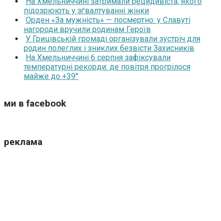
На Хмельниччині затримали рецидивіста, якого
підозрюють у зґвалтуванні жінки
Орден «За мужність» — посмертно: у Славуті
нагороди вручили родинам Героїв
У Грицівській громаді організували зустріч для
родин полеглих і зниклих безвісти Захисників
На Хмельниччині 6 серпня зафіксували
температурні рекорди: де повітря прогрілося
майже до +39°
ми в facebook
реклама