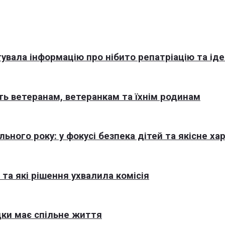
увала інформацію про нібито репатріацію та іде
ь ветеранам, ветеранкам та їхнім родинам
ного року: у фокусі безпека дітей та якісне ха
та які рішення ухвалила комісія
ки має спільне життя