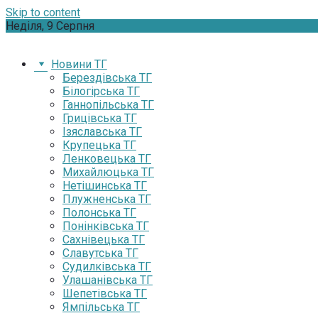
Skip to content
Неділя, 9 Серпня
Новини ТГ
Берездівська ТГ
Білогірська ТГ
Ганнопільська ТГ
Грицівська ТГ
Ізяславська ТГ
Крупецька ТГ
Ленковецька ТГ
Михайлюцька ТГ
Нетішинська ТГ
Плужненська ТГ
Полонська ТГ
Понінківська ТГ
Сахнівецька ТГ
Славутська ТГ
Судилківська ТГ
Улашанівська ТГ
Шепетівська ТГ
Ямпільська ТГ