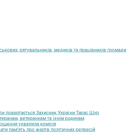
йськових, рятувальників, медиків та працівників громади
ди повертається Захисник України Тарас Щур
теранам, ветеранкам та їхнім родинам
 рішення ухвалила комісія
ати пам’ять про жертв політичних репресій