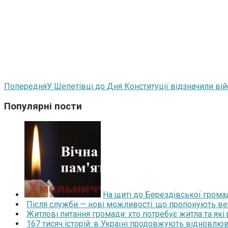
Попередня
У Шепетівці до Дня Конституції відзначили ві
Популярні пости
На щиті до Берездівської грома
Після служби — нові можливості: що пропонують ве
Житлові питання громади: хто потребує житла та які
167 тисяч історій: в Україні продовжують відновлюв