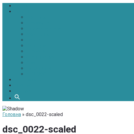
Головна
Новини
Політика
Економіка
Інфраструктура
Медицина
Освіта
Культура
Екологія
Суспільство
Спорт
Надзвичайні
АТО-ООС
Інтерв’ю
Про нас
Контакти
Головна
» dsc_0022-scaled
dsc_0022-scaled