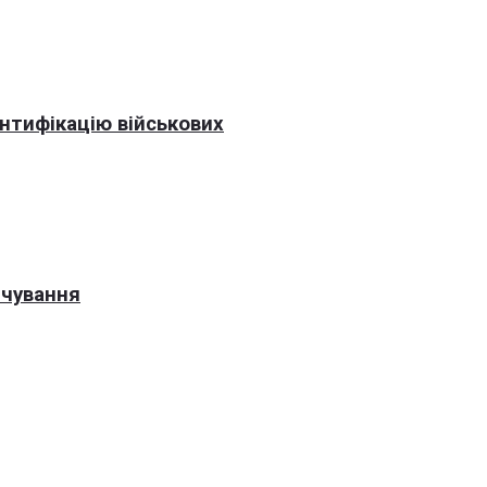
нтифікацію військових
рчування