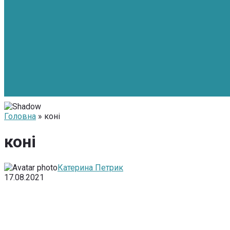
Головна
» коні
коні
Катерина Петрик
17.08.2021