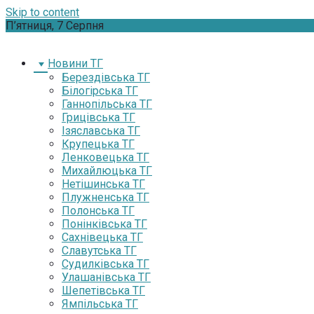
Skip to content
П’ятниця, 7 Серпня
Новини ТГ
Берездівська ТГ
Білогірська ТГ
Ганнопільська ТГ
Грицівська ТГ
Ізяславська ТГ
Крупецька ТГ
Ленковецька ТГ
Михайлюцька ТГ
Нетішинська ТГ
Плужненська ТГ
Полонська ТГ
Понінківська ТГ
Сахнівецька ТГ
Славутська ТГ
Судилківська ТГ
Улашанівська ТГ
Шепетівська ТГ
Ямпільська ТГ