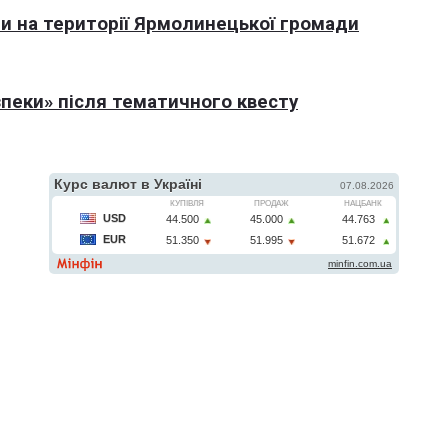
али на території Ярмолинецької громади
пеки» після тематичного квесту