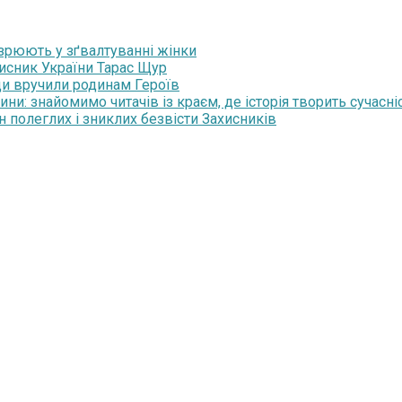
озрюють у зґвалтуванні жінки
хисник України Тарас Щур
ди вручили родинам Героїв
и: знайомимо читачів із краєм, де історія творить сучасні
н полеглих і зниклих безвісти Захисників