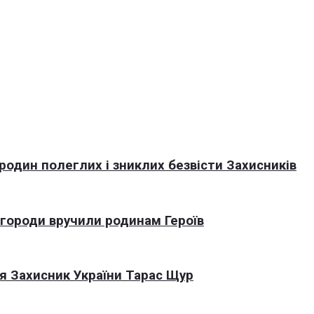
 родин полеглих і зниклих безвісти Захисників
агороди вручили родинам Героїв
я Захисник України Тарас Щур