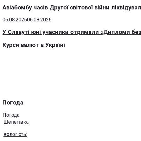
Авіабомбу часів Другої світової війни ліквідув
06.08.2026
06.08.2026
У Славуті юні учасники отримали «Дипломи без
Курси валют в Україні
Погода
Погода
Шепетівка
вологість: