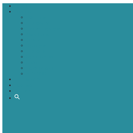
Головна
Новини
Політика
Економіка
Інфраструктура
Медицина
Освіта
Культура
Екологія
Суспільство
Спорт
Надзвичайні
АТО-ООС
Інтерв’ю
Про нас
Контакти