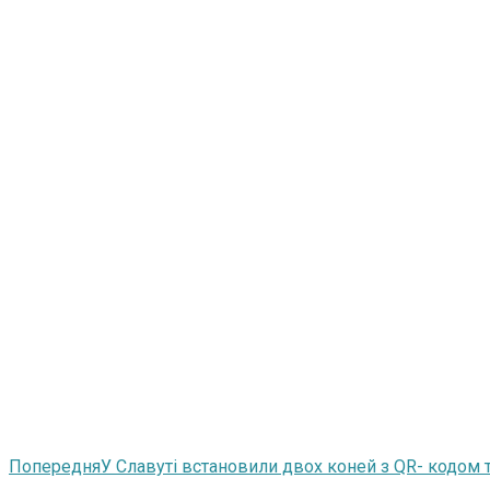
Попередня
У Славуті встановили двох коней з QR- кодом 