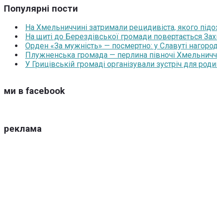
Популярні пости
На Хмельниччині затримали рецидивіста, якого під
На щиті до Берездівської громади повертається За
Орден «За мужність» — посмертно: у Славуті нагоро
Плужненська громада — перлина півночі Хмельниччин
У Грицівській громаді організували зустріч для роди
ми в facebook
реклама