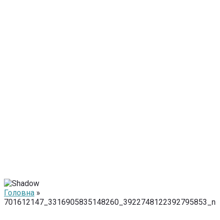
Головна
»
701612147_3316905835148260_3922748122392795853_n