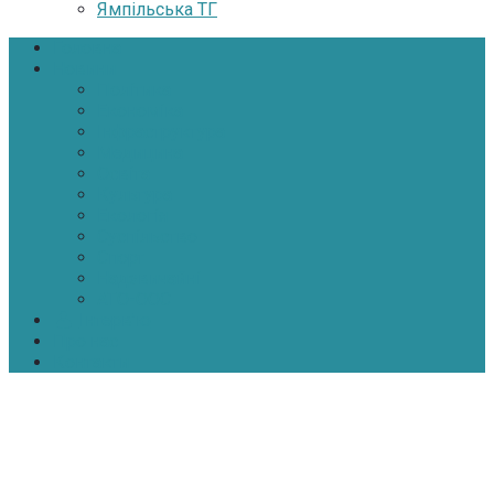
Ямпільська ТГ
Головна
Новини
Політика
Економіка
Інфраструктура
Медицина
Освіта
Культура
Екологія
Суспільство
Спорт
Надзвичайні
АТО-ООС
Інтерв’ю
Про нас
Контакти