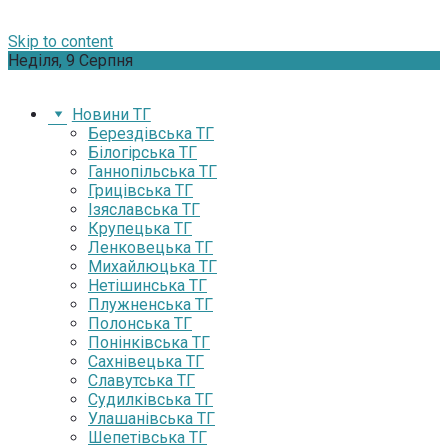
Skip to content
Неділя, 9 Серпня
Новини ТГ
Берездівська ТГ
Білогірська ТГ
Ганнопільська ТГ
Грицівська ТГ
Ізяславська ТГ
Крупецька ТГ
Ленковецька ТГ
Михайлюцька ТГ
Нетішинська ТГ
Плужненська ТГ
Полонська ТГ
Понінківська ТГ
Сахнівецька ТГ
Славутська ТГ
Судилківська ТГ
Улашанівська ТГ
Шепетівська ТГ