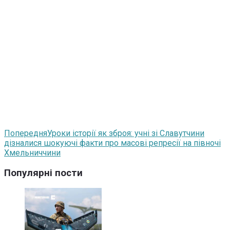
Попередня
Уроки історії як зброя: учні зі Славутчини
дізналися шокуючі факти про масові репресії на півночі
Хмельниччини
Популярні пости