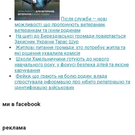
Після служби — нові
можливості: що пропонують ветеранам,
ветеранкам та їхнім родинам
На щиті до Берездівської громади повертається
Захисник України Тарас Щур
Житлові питання громади: хто потребує житла та
які рішення ухвалила комісія
Школи Хмельниччини готують до нового
навчального року: у фокусі безпека дітей та якісне
харчування
Фейки, що грають на болю родин: влада
спростувала інформацію про нібито репатріацію та
ідентифікацію військових
ми в facebook
реклама