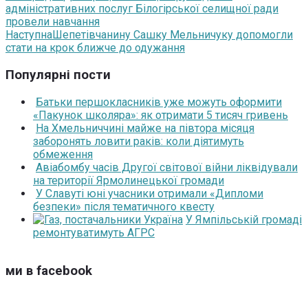
адміністративних послуг Білогірської селищної ради
провели навчання
Наступна
Шепетівчанину Сашку Мельничуку допомогли
стати на крок ближче до одужання
Популярні пости
Батьки першокласників уже можуть оформити
«Пакунок школяра»: як отримати 5 тисяч гривень
На Хмельниччині майже на півтора місяця
заборонять ловити раків: коли діятимуть
обмеження
Авіабомбу часів Другої світової війни ліквідували
на території Ярмолинецької громади
У Славуті юні учасники отримали «Дипломи
безпеки» після тематичного квесту
У Ямпільській громаді
ремонтуватимуть АГРС
ми в facebook