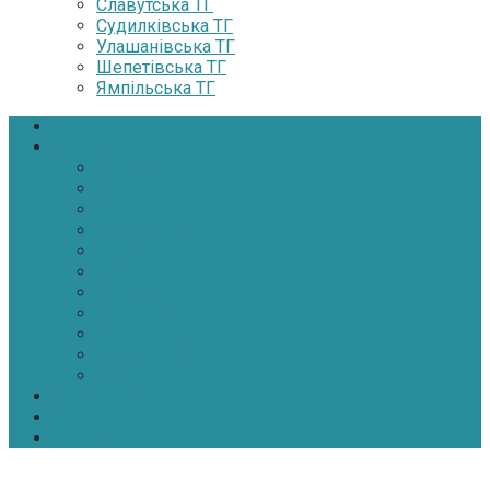
Славутська ТГ
Судилківська ТГ
Улашанівська ТГ
Шепетівська ТГ
Ямпільська ТГ
Головна
Новини
Політика
Економіка
Інфраструктура
Медицина
Освіта
Культура
Екологія
Суспільство
Спорт
Надзвичайні
АТО-ООС
Інтерв’ю
Про нас
Контакти