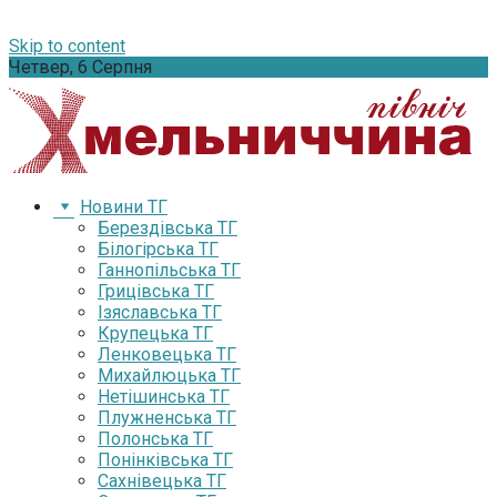
Skip to content
Четвер, 6 Серпня
Новини ТГ
Берездівська ТГ
Білогірська ТГ
Ганнопільська ТГ
Грицівська ТГ
Ізяславська ТГ
Крупецька ТГ
Ленковецька ТГ
Михайлюцька ТГ
Нетішинська ТГ
Плужненська ТГ
Полонська ТГ
Понінківська ТГ
Сахнівецька ТГ