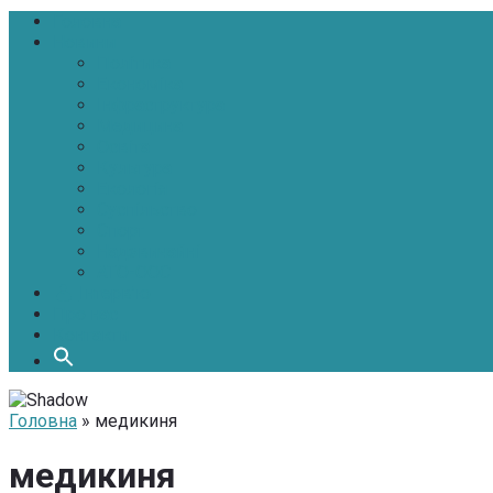
Головна
Новини
Політика
Економіка
Інфраструктура
Медицина
Освіта
Культура
Екологія
Суспільство
Спорт
Надзвичайні
АТО-ООС
Інтерв’ю
Про нас
Контакти
Головна
» медикиня
медикиня