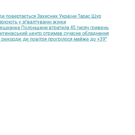
ди повертається Захисник України Тарас Щур
озрюють у зґвалтуванні жінки
мешканка Полонщини втратила 45 тисяч гривень
янтинівський центр отримав сучасне обладнання
 рекорди: де повітря прогрілося майже до +39°