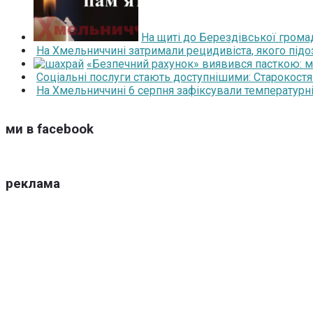
На щиті до Берездівської грома
На Хмельниччині затримали рецидивіста, якого під
«Безпечний рахунок» виявився пасткою: 
Соціальні послуги стають доступнішими: Старокост
На Хмельниччині 6 серпня зафіксували температурні
ми в facebook
реклама