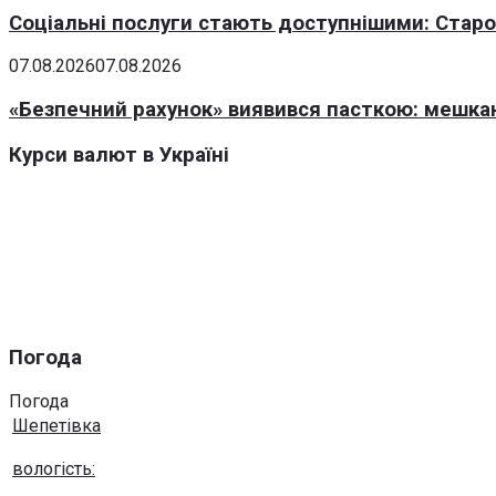
Соціальні послуги стають доступнішими: Стар
07.08.2026
07.08.2026
«Безпечний рахунок» виявився пасткою: мешка
Курси валют в Україні
Погода
Погода
Шепетівка
вологість: