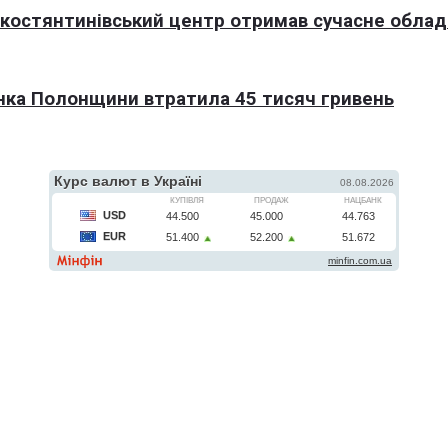
окостянтинівський центр отримав сучасне обла
нка Полонщини втратила 45 тисяч гривень