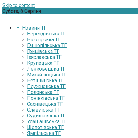
Skip to content
Субота, 8 Серпня
Новини ТГ
Берездівська ТГ
Білогірська ТГ
Ганнопільська ТГ
Грицівська ТГ
Ізяславська ТГ
Крупецька ТГ
Ленковецька ТГ
Михайлюцька ТГ
Нетішинська ТГ
Плужненська ТГ
Полонська ТГ
Понінківська ТГ
Сахнівецька ТГ
Славутська ТГ
Судилківська ТГ
Улашанівська ТГ
Шепетівська ТГ
Ямпільська ТГ