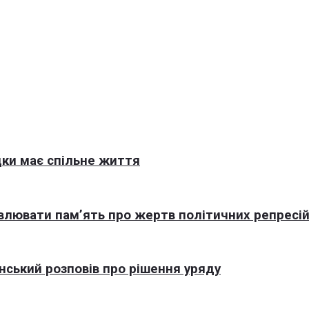
ки має спільне життя
овлювати пам’ять про жертв політичних репресі
нський розповів про рішення уряду