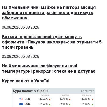
На Хмельниччині майже на півтора місяця
заборонять ловити раків: коли діятимуть
обмеження
06.08.2026
06.08.2026
Батьки першокласників уже можуть
оформити «Пакунок школяра»: як отримати 5
тисяч гривень
05.08.2026
05.08.2026
На Хмельниччині зафіксували нові
температурні рекорди: спека не відступає
Курси валют в Україні