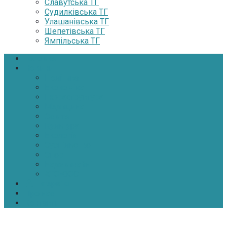
Славутська ТГ
Судилківська ТГ
Улашанівська ТГ
Шепетівська ТГ
Ямпільська ТГ
Головна
Новини
Політика
Економіка
Інфраструктура
Медицина
Освіта
Культура
Екологія
Суспільство
Спорт
Надзвичайні
АТО-ООС
Інтерв’ю
Про нас
Контакти