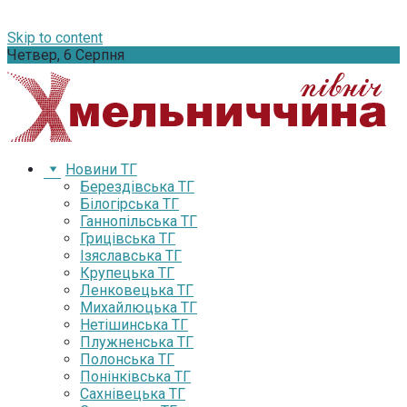
Skip to content
Четвер, 6 Серпня
Новини ТГ
Берездівська ТГ
Білогірська ТГ
Ганнопільська ТГ
Грицівська ТГ
Ізяславська ТГ
Крупецька ТГ
Ленковецька ТГ
Михайлюцька ТГ
Нетішинська ТГ
Плужненська ТГ
Полонська ТГ
Понінківська ТГ
Сахнівецька ТГ