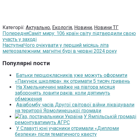
Категорії:
Актуально
,
Екологія
,
Новини
,
Новини ТГ
Попередня
Саміт миру: 106 країн світу підтвердили свою
участь у заході
Наступна
Чого очікувати у перший місяць літа
метеозалежним: магнітні бурі в червні 2024 року
Популярні пости
Батьки першокласників уже можуть оформити
«Пакунок школяра»: як отримати 5 тисяч гривень
На Хмельниччині майже на півтора місяця
заборонять ловити раків: коли діятимуть
обмеження
Авіабомбу часів Другої світової війни ліквідували
на території Ярмолинецької громади
У Ямпільській громаді
ремонтуватимуть АГРС
У Славуті юні учасники отримали «Дипломи
безпеки» після тематичного квесту