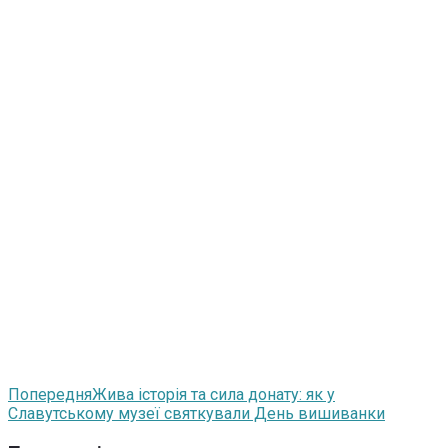
Попередня
Жива історія та сила донату: як у
Славутському музеї святкували День вишиванки