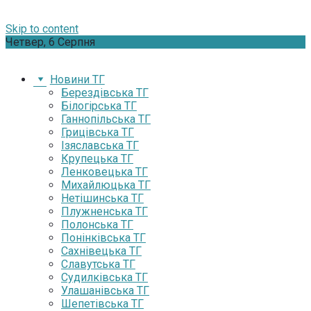
Skip to content
Четвер, 6 Серпня
Новини ТГ
Берездівська ТГ
Білогірська ТГ
Ганнопільська ТГ
Грицівська ТГ
Ізяславська ТГ
Крупецька ТГ
Ленковецька ТГ
Михайлюцька ТГ
Нетішинська ТГ
Плужненська ТГ
Полонська ТГ
Понінківська ТГ
Сахнівецька ТГ
Славутська ТГ
Судилківська ТГ
Улашанівська ТГ
Шепетівська ТГ