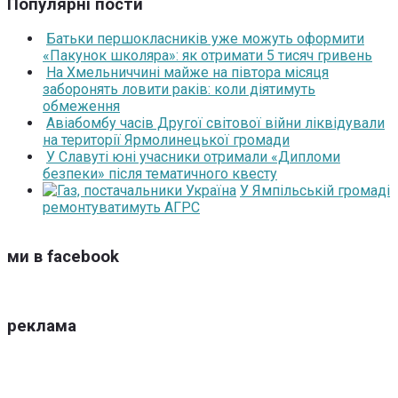
Популярні пости
Батьки першокласників уже можуть оформити
«Пакунок школяра»: як отримати 5 тисяч гривень
На Хмельниччині майже на півтора місяця
заборонять ловити раків: коли діятимуть
обмеження
Авіабомбу часів Другої світової війни ліквідували
на території Ярмолинецької громади
У Славуті юні учасники отримали «Дипломи
безпеки» після тематичного квесту
У Ямпільській громаді
ремонтуватимуть АГРС
ми в facebook
реклама