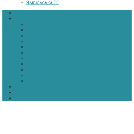
Ямпільська ТГ
Головна
Новини
Політика
Економіка
Інфраструктура
Медицина
Освіта
Культура
Екологія
Суспільство
Спорт
Надзвичайні
АТО-ООС
Інтерв’ю
Про нас
Контакти