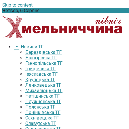
Skip to content
Четвер, 6 Серпня
Новини ТГ
Берездівська ТГ
Білогірська ТГ
Ганнопільська ТГ
Грицівська ТГ
Ізяславська ТГ
Крупецька ТГ
Ленковецька ТГ
Михайлюцька ТГ
Нетішинська ТГ
Плужненська ТГ
Полонська ТГ
Понінківська ТГ
Сахнівецька ТГ
Славутська ТГ
Судилківська ТГ