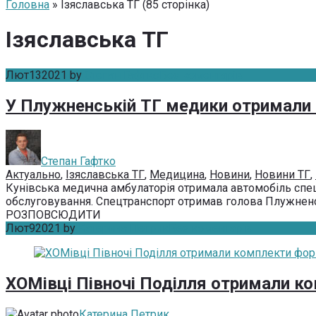
Головна
» Ізяславська ТГ (85 сторінка)
Ізяславська ТГ
Лют
13
2021
by
Степан Гафтко
Без коментарів
У Плужненській ТГ медики отримали
Степан Гафтко
Актуально
,
Ізяславська ТГ
,
Медицина
,
Новини
,
Новини ТГ
,
Кунівська медична амбулаторія отримала автомобіль спе
обслуговування. Спецтранспорт отримав голова Плужненськ
РОЗПОВСЮДИТИ
Лют
9
2021
by
Катерина Петрик
Без коментарів
ХОМівці Півночі Поділля отримали к
Катерина Петрик