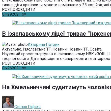
В Ізяславському НВК "ЗОШ І-ІІІ ст. №2, ліцей" ім. О. Куш
тижня діти приносили монети номіналом у 25 копійок, які ви
РОЗПОВСЮДИТИ
Січ
29
2021
by
Катерина Петрик
Без коментарів
В Ізяславському ліцеї триває “Інжен
Катерина Петрик
Актуально
,
Ізяславська ТГ
,
Новини
,
Новини ТГ
,
Освіта
Науковий проєкт стартував в Ізяславському НВК «ЗОШ І-ІІІ
творчої освіти. Діти проводять експерименти та створюють 
РОЗПОВСЮДИТИ
Січ
26
2021
by
Степан Гафтко
Без коментарів
На Хмельниччині судитимуть чоловіка
Степан Гафтко