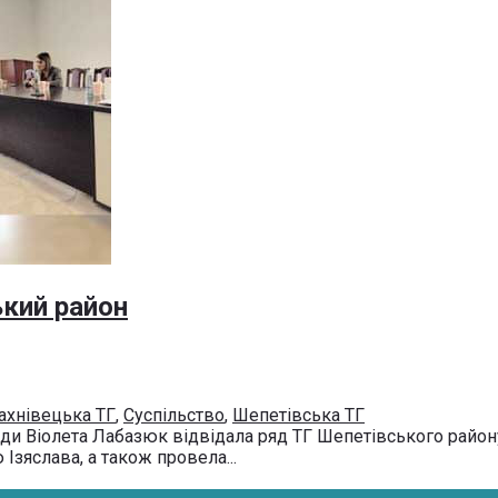
ький район
ахнівецька ТГ
,
Суспільство
,
Шепетівська ТГ
ади Віолета Лабазюк відвідала ряд ТГ Шепетівського район
Ізяслава, а також провела...