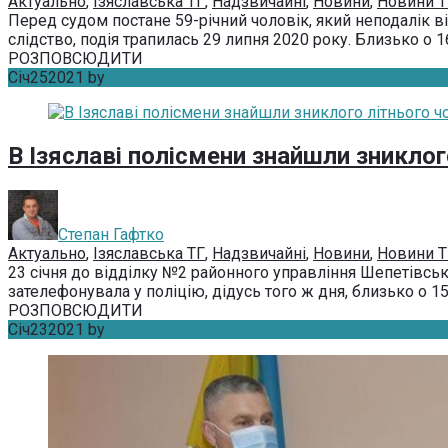
Актуально
,
Ізяславська ТГ
,
Надзвичайні
,
Новини
,
Новини Т
Перед судом постане 59-річний чоловік, який неподалік ві
слідство, подія трапилась 29 липня 2020 року. Близько о 16
РОЗПОВСЮДИТИ
Січ
25
2021
by
Степан Гафтко
Без коментарів
В Ізяславі полісмени знайшли зниклог
Степан Гафтко
Актуально
,
Ізяславська ТГ
,
Надзвичайні
,
Новини
,
Новини Т
23 січня до відділку №2 районного управління Шепетівськ
зателефонувала у поліцію, дідусь того ж дня, близько о 15:
РОЗПОВСЮДИТИ
Січ
23
2021
by
Катерина Петрик
Без коментарів