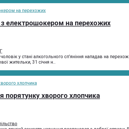
в з електрошокером на перехожих
Г
й чоловік у стані алкогольного сп’яніння нападав на пере
ої жительки, 31 січня н...
ля порятунку хворого хлопчика
пільство