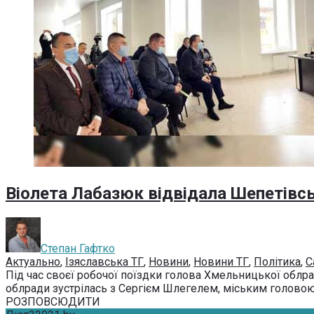
Віолета Лабазюк відвідала Шепетівс
Степан Гафтко
Актуально
,
Ізяславська ТГ
,
Новини
,
Новини ТГ
,
Політика
,
С
Під час своєї робочої поїздки голова Хмельницької облр
облради зустрілась з Сергієм Шлегелем, міським головою 
РОЗПОВСЮДИТИ