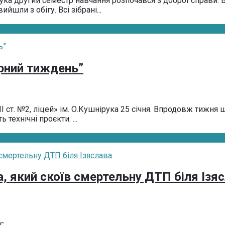
нірука другий семестр навчання розпочався з доброї справи
йшли з обігу. Всі зібрані...
ерний тиждень”
 ст. №2, ліцей» ім. О.Кушнірука 25 січня. Впродовж тижня 
технічні проєкти. ...
, який скоїв смертельну ДТП біля Ізя