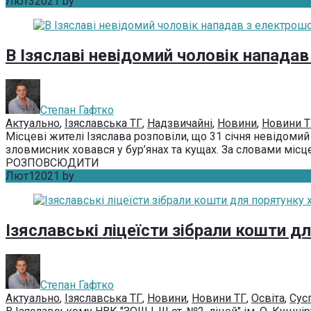
Лют
3
2021
by
Степан Гафтко
Без коментарів
В Ізяславі невідомий чоловік напада
Степан Гафтко
Актуально
,
Ізяславська ТГ
,
Надзвичайні
,
Новини
,
Новини Т
Місцеві жителі Ізяслава розповіли, що 31 січня невідоми
зловмисник ховався у бур’янах та кущах. За словами місцев
РОЗПОВСЮДИТИ
Лют
1
2021
by
Степан Гафтко
Без коментарів
Ізяславські ліцеїсти зібрали кошти д
Степан Гафтко
Актуально
,
Ізяславська ТГ
,
Новини
,
Новини ТГ
,
Освіта
,
Сус