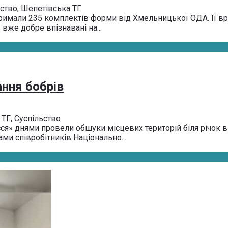
ьство
,
Шепетівська ТГ
али 235 комплектів форми від Хмельницької ОДА. Її вручили
же добре впізнавані на...
ання бобрів
 ТГ
,
Суспільство
» днями провели обшуки місцевих територій біля річок в І
ами співробітників Національно...