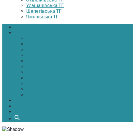
Улашанівська ТГ
Шепетівська ТГ
Ямпільська ТГ
Головна
Новини
Політика
Економіка
Інфраструктура
Медицина
Освіта
Культура
Екологія
Суспільство
Спорт
Надзвичайні
АТО-ООС
Інтерв’ю
Про нас
Контакти