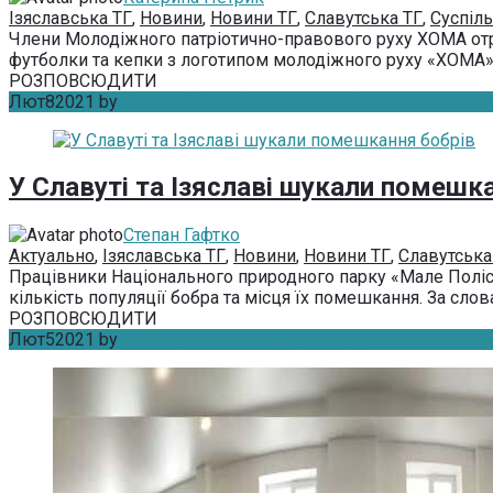
Ізяславська ТГ
,
Новини
,
Новини ТГ
,
Славутська ТГ
,
Суспіл
Члени Молодіжного патріотично-правового руху ХОМА отрим
футболки та кепки з логотипом молодіжного руху «ХОМА» в
РОЗПОВСЮДИТИ
Лют
8
2021
by
Степан Гафтко
Без коментарів
У Славуті та Ізяславі шукали помешк
Степан Гафтко
Актуально
,
Ізяславська ТГ
,
Новини
,
Новини ТГ
,
Славутська
Працівники Національного природного парку «Мале Полісся
кількість популяції бобра та місця їх помешкання. За слов
РОЗПОВСЮДИТИ
Лют
5
2021
by
Степан Гафтко
Без коментарів