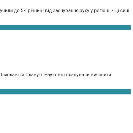
 до 5-ї річниці від заснування руху у регіоні. - Ці сині
зяславі та Славуті. Науковці планували вияснити