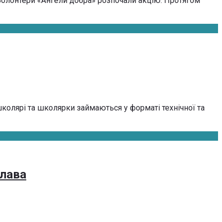
. Волонтери «Ангели добра» розпочали акцію. Протягом
школярі та школярки займаються у форматі технічної та
слава