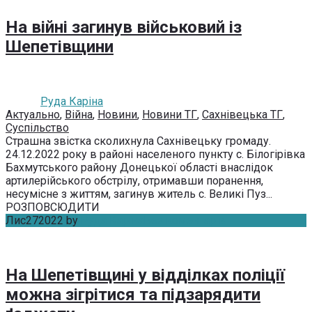
На війні загинув військовий із
Шепетівщини
Руда Каріна
Актуально
,
Війна
,
Новини
,
Новини ТГ
,
Сахнівецька ТГ
,
Суспільство
Страшна звістка сколихнула Сахнівецьку громаду.
24.12.2022 року в районі населеного пункту с. Білогірівка
Бахмутського району Донецької області внаслідок
артилерійського обстрілу, отримавши поранення,
несумісне з життям, загинув житель с. Великі Пуз...
РОЗПОВСЮДИТИ
Лис
27
2022
by
Руда Каріна
Без коментарів
На Шепетівщині у відділках поліції
можна зігрітися та підзарядити