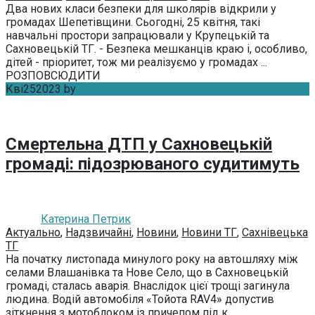
Два нових класи безпеки для школярів відкрили у
громадах Шепетівщини. Сьогодні, 25 квітня, такі
навчальні простори запрацювали у Крупецькій та
Сахновецькій ТГ. - Безпека мешканців краю і, особливо,
дітей - пріоритет, тож ми реалізуємо у громадах ...
РОЗПОВСЮДИТИ
Кві
25
2023
by
Катерина Петрик
Без коментарів
Смертельна ДТП у Сахновецькій
громаді: підозрюваного судитимуть
Катерина Петрик
Актуально
,
Надзвичайні
,
Новини
,
Новини ТГ
,
Сахнівецька
ТГ
На початку листопада минулого року на автошляху між
селами Влашанівка та Нове Село, що в Сахновецькій
громаді, сталась аварія. Внаслідок цієї трощі загинула
людина. Водій автомобіля «Тойота RAV4» допустив
зіткнення з мотоблоком із причепом під к...