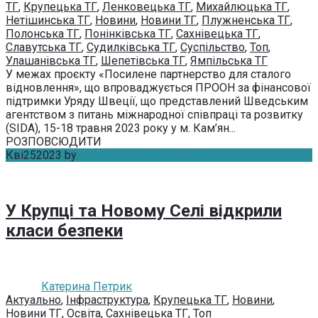
ТГ
,
Крупецька ТГ
,
Ленковецька ТГ
,
Михайлюцька ТГ
,
Нетішинська ТГ
,
Новини
,
Новини ТГ
,
Плужненська ТГ
,
Полонська ТГ
,
Понінківська ТГ
,
Сахнівецька ТГ
,
Славутська ТГ
,
Судилківська ТГ
,
Суспільство
,
Топ
,
Улашанівська ТГ
,
Шепетівська ТГ
,
Ямпільська ТГ
У межах проєкту «Посилене партнерство для сталого
відновлення», що впроваджується ПРООН за фінансової
підтримки Уряду Швеції, що представлений Шведським
агентством з питань міжнародної співпраці та розвитку
(SIDA), 15-18 травня 2023 року у м. Кам’ян...
РОЗПОВСЮДИТИ
Кві
25
2023
by
Катерина Петрик
Без коментарів
У Крупці та Новому Селі відкрили
класи безпеки
Катерина Петрик
Актуально
,
Інфраструктура
,
Крупецька ТГ
,
Новини
,
Новини ТГ
,
Освіта
,
Сахнівецька ТГ
,
Топ