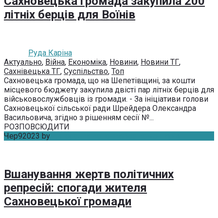
Сахновецька громада закупила 200
літніх берців для Воїнів
Руда Каріна
Актуально
,
Війна
,
Економіка
,
Новини
,
Новини ТГ
,
Сахнівецька ТГ
,
Суспільство
,
Топ
Сахновецька громада, що на Шепетівщині, за кошти
місцевого бюджету закупила двісті пар літніх берців для
військовослужбовців із громади. - За ініціативи голови
Сахновецької сільської ради Шрейдера Олександра
Васильовича, згідно з рішенням сесії №...
РОЗПОВСЮДИТИ
Чер
9
2023
by
Авторська колонка
Без коментарів
Вшанування жертв політичних
репресій: спогади жителя
Сахновецької громади