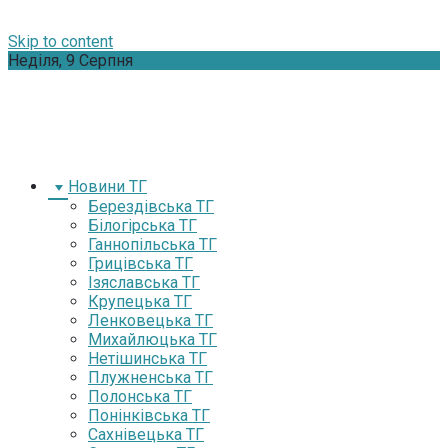
Skip to content
Неділя, 9 Серпня
Новини ТГ
Берездівська ТГ
Білогірська ТГ
Ганнопільська ТГ
Грицівська ТГ
Ізяславська ТГ
Крупецька ТГ
Ленковецька ТГ
Михайлюцька ТГ
Нетішинська ТГ
Плужненська ТГ
Полонська ТГ
Понінківська ТГ
Сахнівецька ТГ