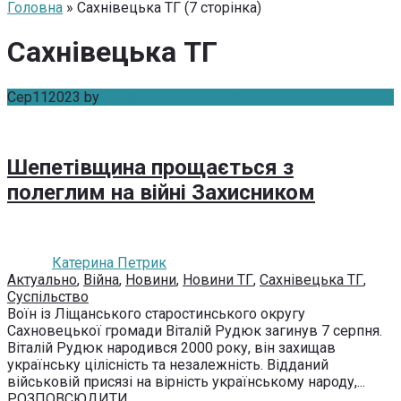
Головна
» Сахнівецька ТГ (7 сторінка)
Сахнівецька ТГ
Сер
11
2023
by
Катерина Петрик
Без коментарів
Шепетівщина прощається з
полеглим на війні Захисником
Катерина Петрик
Актуально
,
Війна
,
Новини
,
Новини ТГ
,
Сахнівецька ТГ
,
Суспільство
Воїн із Ліщанського старостинського округу
Сахновецької громади Віталій Рудюк загинув 7 серпня.
Віталій Рудюк народився 2000 року, він захищав
українську цілісність та незалежність. Відданий
військовій присязі на вірність українському народу,...
РОЗПОВСЮДИТИ