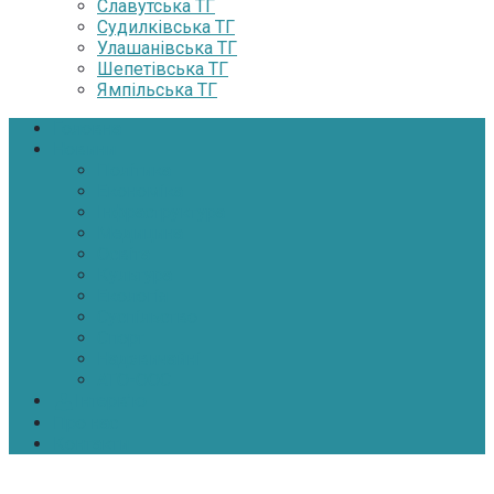
Славутська ТГ
Судилківська ТГ
Улашанівська ТГ
Шепетівська ТГ
Ямпільська ТГ
Головна
Новини
Політика
Економіка
Інфраструктура
Медицина
Освіта
Культура
Екологія
Суспільство
Спорт
Надзвичайні
АТО-ООС
Інтерв’ю
Про нас
Контакти