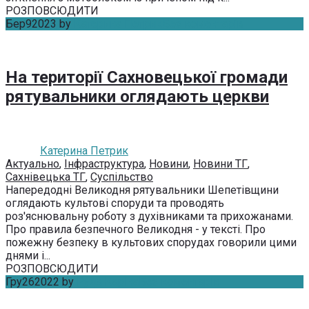
РОЗПОВСЮДИТИ
Бер
9
2023
by
Катерина Петрик
Без коментарів
На території Сахновецької громади
рятувальники оглядають церкви
Катерина Петрик
Актуально
,
Інфраструктура
,
Новини
,
Новини ТГ
,
Сахнівецька ТГ
,
Суспільство
Напередодні Великодня рятувальники Шепетівщини
оглядають культові споруди та проводять
роз'яснювальну роботу з духівниками та прихожанами.
Про правила безпечного Великодня - у тексті. Про
пожежну безпеку в культових спорудах говорили цими
днями і...
РОЗПОВСЮДИТИ
Гру
26
2022
by
Руда Каріна
Без коментарів