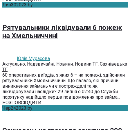
Лип
30
2023
by
Юлія Мурасова
Без коментарів
Рятувальники ліквідували 6 пожеж
на Хмельниччині
Юлія Мурасова
Актуально
,
Надзвичайні
,
Новини
,
Новини ТГ
,
Сахнівецька
ТГ
60 оперативних виїздів, з яких 6 – на пожежі, здійснили
рятувальники Хмельниччини. Що палало, які причини
виникнення займань чи є постраждалі та як
ліквідовували наслідки? 29 липня о 02:40 до Служби
порятунку надійшло перше повідомлення про займа...
РОЗПОВСЮДИТИ
Чер
24
2023
by
Руда Каріна
Без коментарів