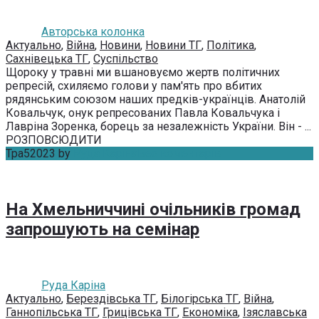
Авторська колонка
Актуально
,
Війна
,
Новини
,
Новини ТГ
,
Політика
,
Сахнівецька ТГ
,
Суспільство
Щороку у травні ми вшановуємо жертв політичних
репресій, схиляємо голови у пам'ять про вбитих
рядянським союзом наших предків-українців. Анатолій
Ковальчук, онук репресованих Павла Ковальчука і
Лавріна Зоренка, борець за незалежність України. Він - ...
РОЗПОВСЮДИТИ
Тра
5
2023
by
Руда Каріна
Без коментарів
На Хмельниччині очільників громад
запрошують на семінар
Руда Каріна
Актуально
,
Берездівська ТГ
,
Білогірська ТГ
,
Війна
,
Ганнопільська ТГ
,
Грицівська ТГ
,
Економіка
,
Ізяславська