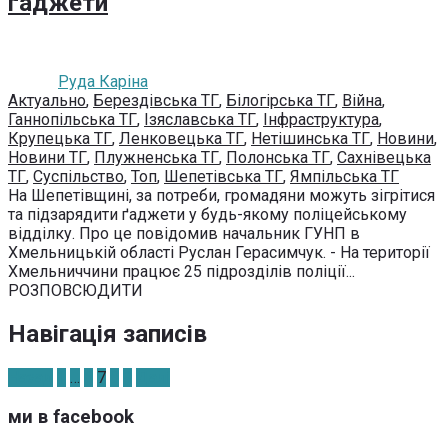
ґаджети
Руда Каріна
Актуально
,
Берездівська ТГ
,
Білогірська ТГ
,
Війна
,
Ганнопільська ТГ
,
Ізяславська ТГ
,
Інфраструктура
,
Крупецька ТГ
,
Ленковецька ТГ
,
Нетішинська ТГ
,
Новини
,
Новини ТГ
,
Плужненська ТГ
,
Полонська ТГ
,
Сахнівецька
ТГ
,
Суспільство
,
Топ
,
Шепетівська ТГ
,
Ямпільська ТГ
На Шепетівщині, за потреби, громадяни можуть зігрітися
та підзарядити ґаджети у будь-якому поліцейському
відділку. Про це повідомив начальник ГУНП в
Хмельницькій області Руслан Герасимчук. - На території
Хмельниччини працює 25 підрозділів поліції...
РОЗПОВСЮДИТИ
Навігація записів
Назад
1
…
6
7
8
9
Далі
ми в facebook