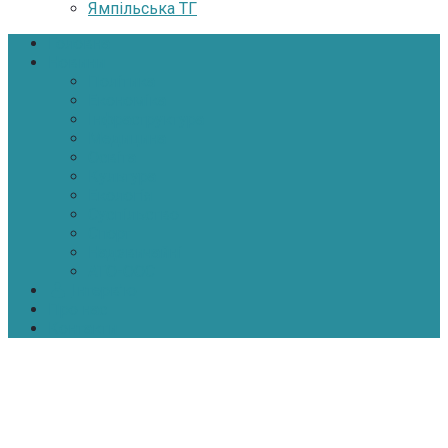
Ямпільська ТГ
Головна
Новини
Політика
Економіка
Інфраструктура
Медицина
Освіта
Культура
Екологія
Суспільство
Спорт
Надзвичайні
АТО-ООС
Інтерв’ю
Про нас
Контакти