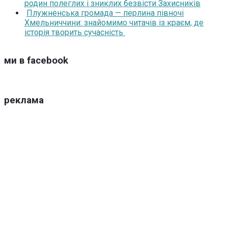
родин полеглих і зниклих безвісти Захисників
Плужненська громада — перлина півночі
Хмельниччини: знайомимо читачів із краєм, де
історія творить сучасність
ми в facebook
реклама