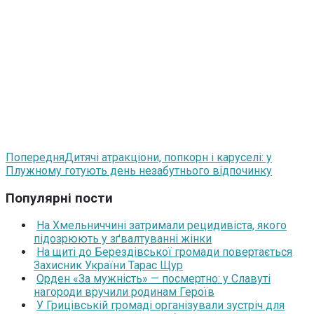
Попередня
Дитячі атракціони, попкорн і каруселі: у
Плужному готують день незабутнього відпочинку
Популярні пости
На Хмельниччині затримали рецидивіста, якого
підозрюють у зґвалтуванні жінки
На щиті до Берездівської громади повертається
Захисник України Тарас Щур
Орден «За мужність» — посмертно: у Славуті
нагороди вручили родинам Героїв
У Грицівській громаді організували зустріч для