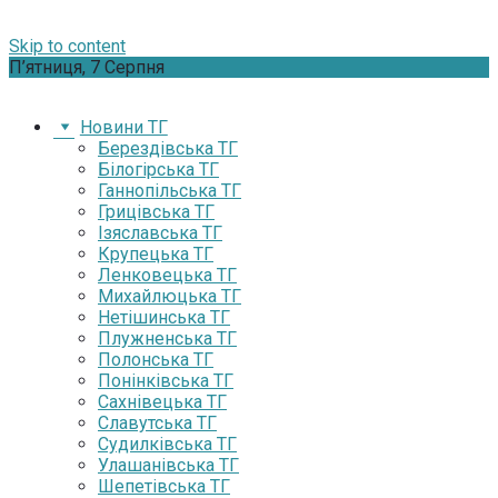
Skip to content
П’ятниця, 7 Серпня
Новини ТГ
Берездівська ТГ
Білогірська ТГ
Ганнопільська ТГ
Грицівська ТГ
Ізяславська ТГ
Крупецька ТГ
Ленковецька ТГ
Михайлюцька ТГ
Нетішинська ТГ
Плужненська ТГ
Полонська ТГ
Понінківська ТГ
Сахнівецька ТГ
Славутська ТГ
Судилківська ТГ
Улашанівська ТГ
Шепетівська ТГ