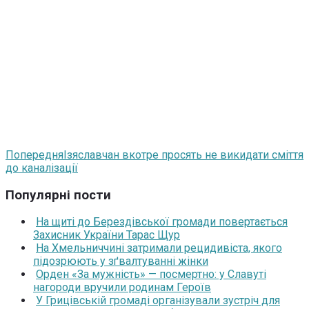
Попередня
Ізяславчан вкотре просять не викидати сміття
до каналізації
Популярні пости
На щиті до Берездівської громади повертається
Захисник України Тарас Щур
На Хмельниччині затримали рецидивіста, якого
підозрюють у зґвалтуванні жінки
Орден «За мужність» — посмертно: у Славуті
нагороди вручили родинам Героїв
У Грицівській громаді організували зустріч для