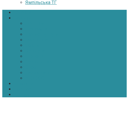
Ямпільська ТГ
Головна
Новини
Політика
Економіка
Інфраструктура
Медицина
Освіта
Культура
Екологія
Суспільство
Спорт
Надзвичайні
АТО-ООС
Інтерв’ю
Про нас
Контакти