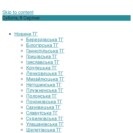
Skip to content
Субота, 8 Серпня
Новини ТГ
Берездівська ТГ
Білогірська ТГ
Ганнопільська ТГ
Грицівська ТГ
Ізяславська ТГ
Крупецька ТГ
Ленковецька ТГ
Михайлюцька ТГ
Нетішинська ТГ
Плужненська ТГ
Полонська ТГ
Понінківська ТГ
Сахнівецька ТГ
Славутська ТГ
Судилківська ТГ
Улашанівська ТГ
Шепетівська ТГ