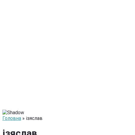
Головна
» ізяслав
ізяслав