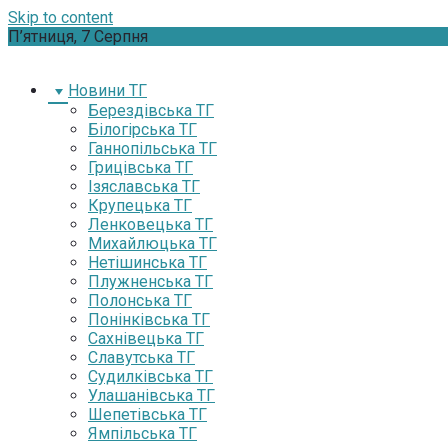
Skip to content
П’ятниця, 7 Серпня
Новини ТГ
Берездівська ТГ
Білогірська ТГ
Ганнопільська ТГ
Грицівська ТГ
Ізяславська ТГ
Крупецька ТГ
Ленковецька ТГ
Михайлюцька ТГ
Нетішинська ТГ
Плужненська ТГ
Полонська ТГ
Понінківська ТГ
Сахнівецька ТГ
Славутська ТГ
Судилківська ТГ
Улашанівська ТГ
Шепетівська ТГ
Ямпільська ТГ