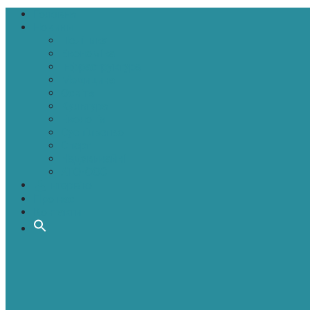
Головна
Новини
Політика
Економіка
Інфраструктура
Медицина
Освіта
Культура
Екологія
Суспільство
Спорт
Надзвичайні
АТО-ООС
Інтерв’ю
Про нас
Контакти