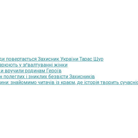
ди повертається Захисник України Тарас Щур
озрюють у зґвалтуванні жінки
ди вручили родинам Героїв
н полеглих і зниклих безвісти Захисників
и: знайомимо читачів із краєм, де історія творить сучасні