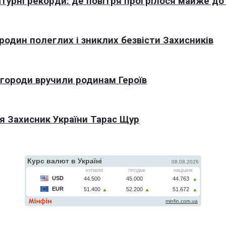
турні рекорди: де повітря прогрілося майже до
 родин полеглих і зниклих безвісти Захисників
агороди вручили родинам Героїв
я Захисник України Тарас Щур