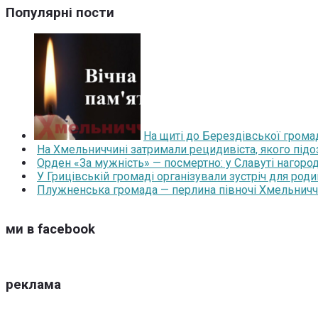
Популярні пости
На щиті до Берездівської грома
На Хмельниччині затримали рецидивіста, якого під
Орден «За мужність» — посмертно: у Славуті нагоро
У Грицівській громаді організували зустріч для роди
Плужненська громада — перлина півночі Хмельниччин
ми в facebook
реклама