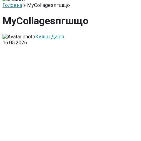
Головна
» MyCollagesпгшщо
MyCollagesпгшщо
Куліш Дар'я
16.05.2026