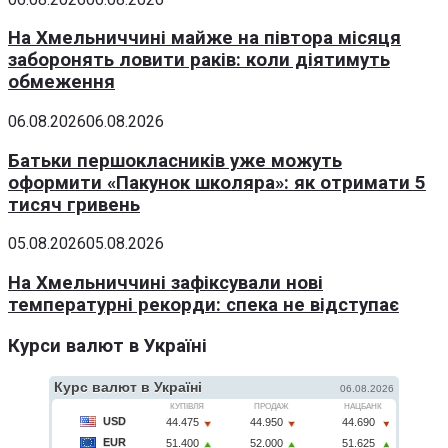
На Хмельниччині майже на півтора місяця
заборонять ловити раків: коли діятимуть
обмеження
06.08.2026
06.08.2026
Батьки першокласників уже можуть
оформити «Пакунок школяра»: як отримати 5
тисяч гривень
05.08.2026
05.08.2026
На Хмельниччині зафіксували нові
температурні рекорди: спека не відступає
Курси валют в Україні