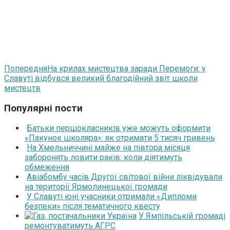
Попередня
На крилах мистецтва заради Перемоги: у
Славуті відбувся великий благодійний звіт школи
мистецтв
Популярні пости
Батьки першокласників уже можуть оформити
«Пакунок школяра»: як отримати 5 тисяч гривень
На Хмельниччині майже на півтора місяця
заборонять ловити раків: коли діятимуть
обмеження
Авіабомбу часів Другої світової війни ліквідували
на території Ярмолинецької громади
У Славуті юні учасники отримали «Дипломи
безпеки» після тематичного квесту
У Ямпільській громаді
ремонтуватимуть АГРС