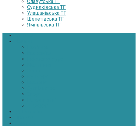
Славутська ТГ
Судилківська ТГ
Улашанівська ТГ
Шепетівська ТГ
Ямпільська ТГ
Головна
Новини
Політика
Економіка
Інфраструктура
Медицина
Освіта
Культура
Екологія
Суспільство
Спорт
Надзвичайні
АТО-ООС
Інтерв’ю
Про нас
Контакти