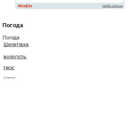
Погода
Погода
Шепетівка
вологість:
тиск:
вітер:
Погода на 10 днів від
sinoptik.ua
Використання будь-яких матеріалів, розміщених на сайті,
дозволяється за умови посилання на сайт khmel-
pivnich.info